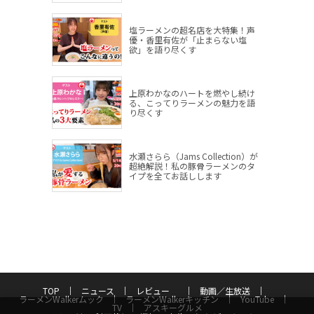
塩ラーメンの超名店を大特集！声
優・香里有佐が「止まらない塩
欲」を語り尽くす
上原わかなのハートを燃やし続け
る、こってりラーメンの魅力を語
り尽くす
水瀬さらら（Jams Collection）が
超絶解説！私の豚骨ラーメンのタ
イプを全てお話しします
TOP
ニュース
レビュー
動画／生放送
ラーメンWalkerムック
ラーメンWalkerキッチン
YouTube
TV
アスキーグルメ