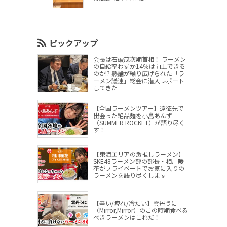
ピックアップ
会長は石破茂次期首相！ ラーメン
の自給率わずか14％は向上できる
のか!? 熱論が繰り広げられた「ラ
ーメン議連」総会に潜入レポート
してきた
【全国ラーメンツアー】遠征先で
出会った絶品麺を小島あんず
（SUMMER ROCKET）が語り尽く
す！
【東海エリアの激推しラーメン】
SKE48ラーメン部の部長・相川暖
花がプライベートでお気に入りの
ラーメンを語り尽くします
【辛い/痺れ/冷たい】雲丹うに
（Mirror,Mirror）のこの時期食べる
べきラーメンはこれだ！