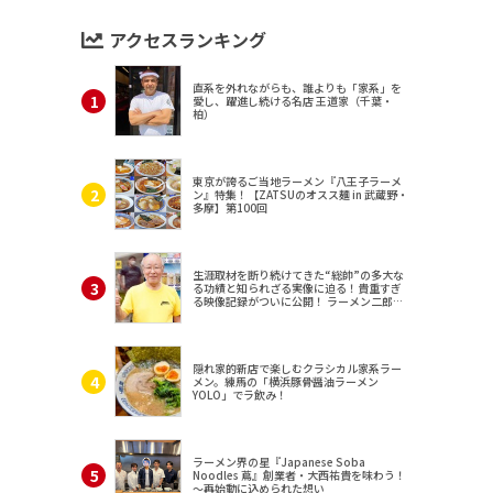
アクセスランキング
直系を外れながらも、誰よりも「家系」を
愛し、躍進し続ける名店 王道家（千葉・
柏）
東京が誇るご当地ラーメン『八王子ラーメ
ン』特集！【ZATSUのオスス麺 in 武蔵野・
多摩】第100回
生涯取材を断り続けてきた“総帥”の多大な
る功績と知られざる実像に迫る！貴重すぎ
る映像記録がついに公開！ ラーメン二郎
（東京・三田）
隠れ家的新店で楽しむクラシカル家系ラー
メン。練馬の「横浜豚骨醤油ラーメン
YOLO」でラ飲み！
ラーメン界の星『Japanese Soba
Noodles 蔦』創業者・大西祐貴を味わう！
～再始動に込められた想い