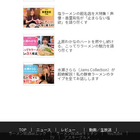
塩ラーメンの超名店を大特集！声
優・香里有佐が「止まらない塩
欲」を語り尽くす
上原わかなのハートを燃やし続け
る、こってりラーメンの魅力を語
り尽くす
水瀬さらら（Jams Collection）が
超絶解説！私の豚骨ラーメンのタ
イプを全てお話しします
TOP
ニュース
レビュー
動画／生放送
ラーメンWalkerムック
ラーメンWalkerキッチン
YouTube
TV
アスキーグルメ