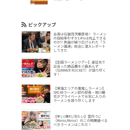
ピックアップ
会長は石破茂次期首相！ ラーメン
の自給率わずか14％は向上できる
のか!? 熱論が繰り広げられた「ラ
ーメン議連」総会に潜入レポート
してきた
【全国ラーメンツアー】遠征先で
出会った絶品麺を小島あんず
（SUMMER ROCKET）が語り尽く
す！
【東海エリアの激推しラーメン】
SKE48ラーメン部の部長・相川暖
花がプライベートでお気に入りの
ラーメンを語り尽くします
【辛い/痺れ/冷たい】雲丹うに
（Mirror,Mirror）のこの時期食べる
べきラーメンはこれだ！