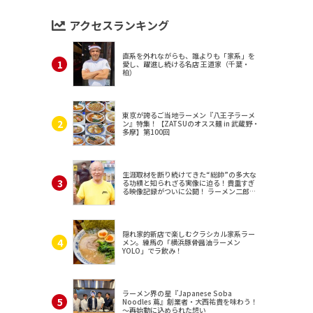
アクセスランキング
直系を外れながらも、誰よりも「家系」を
愛し、躍進し続ける名店 王道家（千葉・
柏）
東京が誇るご当地ラーメン『八王子ラーメ
ン』特集！【ZATSUのオスス麺 in 武蔵野・
多摩】第100回
生涯取材を断り続けてきた“総帥”の多大な
る功績と知られざる実像に迫る！貴重すぎ
る映像記録がついに公開！ ラーメン二郎
（東京・三田）
隠れ家的新店で楽しむクラシカル家系ラー
メン。練馬の「横浜豚骨醤油ラーメン
YOLO」でラ飲み！
ラーメン界の星『Japanese Soba
Noodles 蔦』創業者・大西祐貴を味わう！
～再始動に込められた想い