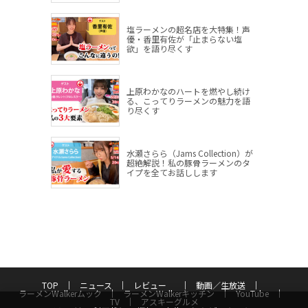
塩ラーメンの超名店を大特集！声
優・香里有佐が「止まらない塩
欲」を語り尽くす
上原わかなのハートを燃やし続け
る、こってりラーメンの魅力を語
り尽くす
水瀬さらら（Jams Collection）が
超絶解説！私の豚骨ラーメンのタ
イプを全てお話しします
TOP
ニュース
レビュー
動画／生放送
ラーメンWalkerムック
ラーメンWalkerキッチン
YouTube
TV
アスキーグルメ