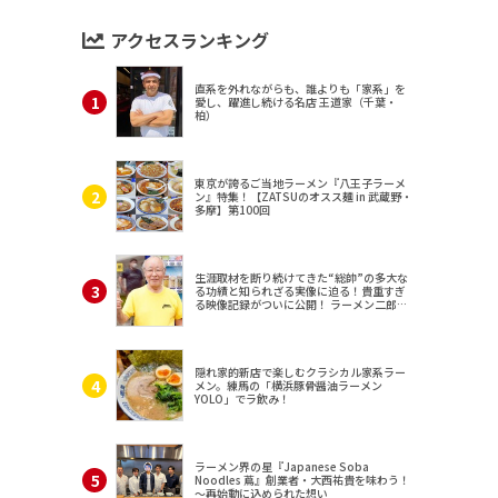
アクセスランキング
直系を外れながらも、誰よりも「家系」を
愛し、躍進し続ける名店 王道家（千葉・
柏）
東京が誇るご当地ラーメン『八王子ラーメ
ン』特集！【ZATSUのオスス麺 in 武蔵野・
多摩】第100回
生涯取材を断り続けてきた“総帥”の多大な
る功績と知られざる実像に迫る！貴重すぎ
る映像記録がついに公開！ ラーメン二郎
（東京・三田）
隠れ家的新店で楽しむクラシカル家系ラー
メン。練馬の「横浜豚骨醤油ラーメン
YOLO」でラ飲み！
ラーメン界の星『Japanese Soba
Noodles 蔦』創業者・大西祐貴を味わう！
～再始動に込められた想い