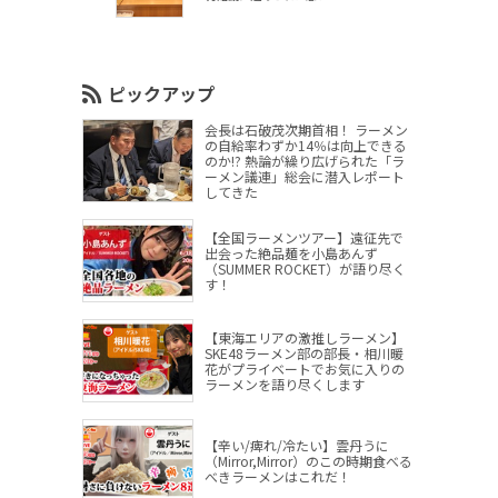
ピックアップ
会長は石破茂次期首相！ ラーメン
の自給率わずか14％は向上できる
のか!? 熱論が繰り広げられた「ラ
ーメン議連」総会に潜入レポート
してきた
【全国ラーメンツアー】遠征先で
出会った絶品麺を小島あんず
（SUMMER ROCKET）が語り尽く
す！
【東海エリアの激推しラーメン】
SKE48ラーメン部の部長・相川暖
花がプライベートでお気に入りの
ラーメンを語り尽くします
【辛い/痺れ/冷たい】雲丹うに
（Mirror,Mirror）のこの時期食べる
べきラーメンはこれだ！