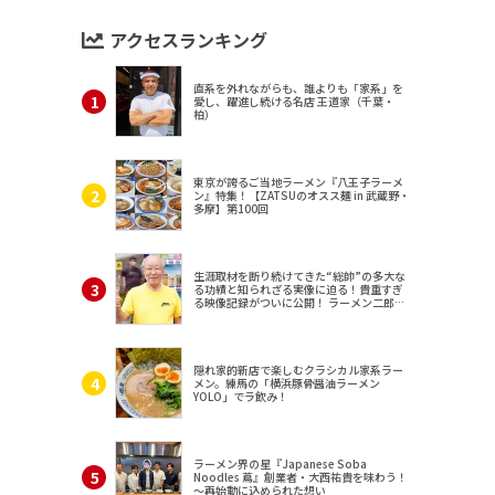
アクセスランキング
直系を外れながらも、誰よりも「家系」を
愛し、躍進し続ける名店 王道家（千葉・
柏）
東京が誇るご当地ラーメン『八王子ラーメ
ン』特集！【ZATSUのオスス麺 in 武蔵野・
多摩】第100回
生涯取材を断り続けてきた“総帥”の多大な
る功績と知られざる実像に迫る！貴重すぎ
る映像記録がついに公開！ ラーメン二郎
（東京・三田）
隠れ家的新店で楽しむクラシカル家系ラー
メン。練馬の「横浜豚骨醤油ラーメン
YOLO」でラ飲み！
ラーメン界の星『Japanese Soba
Noodles 蔦』創業者・大西祐貴を味わう！
～再始動に込められた想い