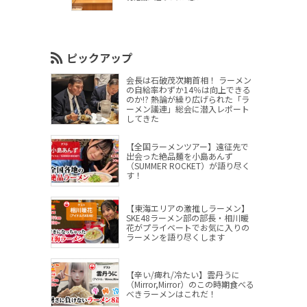
ピックアップ
会長は石破茂次期首相！ ラーメン
の自給率わずか14％は向上できる
のか!? 熱論が繰り広げられた「ラ
ーメン議連」総会に潜入レポート
してきた
【全国ラーメンツアー】遠征先で
出会った絶品麺を小島あんず
（SUMMER ROCKET）が語り尽く
す！
【東海エリアの激推しラーメン】
SKE48ラーメン部の部長・相川暖
花がプライベートでお気に入りの
ラーメンを語り尽くします
【辛い/痺れ/冷たい】雲丹うに
（Mirror,Mirror）のこの時期食べる
べきラーメンはこれだ！