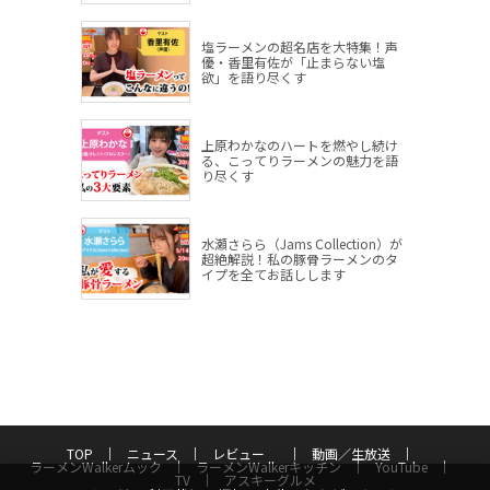
塩ラーメンの超名店を大特集！声
優・香里有佐が「止まらない塩
欲」を語り尽くす
上原わかなのハートを燃やし続け
る、こってりラーメンの魅力を語
り尽くす
水瀬さらら（Jams Collection）が
超絶解説！私の豚骨ラーメンのタ
イプを全てお話しします
TOP
ニュース
レビュー
動画／生放送
ラーメンWalkerムック
ラーメンWalkerキッチン
YouTube
TV
アスキーグルメ