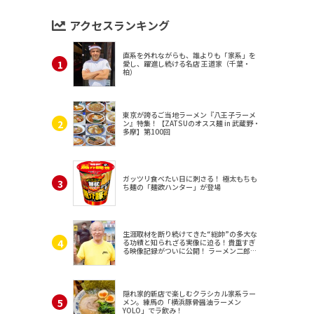
アクセスランキング
直系を外れながらも、誰よりも「家系」を
愛し、躍進し続ける名店 王道家（千葉・
柏）
東京が誇るご当地ラーメン『八王子ラーメ
ン』特集！【ZATSUのオスス麺 in 武蔵野・
多摩】第100回
ガッツリ食べたい日に刺さる！ 極太もちも
ち麺の「麺欲ハンター」が登場
生涯取材を断り続けてきた“総帥”の多大な
る功績と知られざる実像に迫る！貴重すぎ
る映像記録がついに公開！ ラーメン二郎
（東京・三田）
隠れ家的新店で楽しむクラシカル家系ラー
メン。練馬の「横浜豚骨醤油ラーメン
YOLO」でラ飲み！