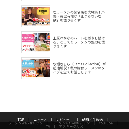
塩ラーメンの超名店を大特集！声
優・香里有佐が「止まらない塩
欲」を語り尽くす
上原わかなのハートを燃やし続け
る、こってりラーメンの魅力を語
り尽くす
水瀬さらら（Jams Collection）が
超絶解説！私の豚骨ラーメンのタ
イプを全てお話しします
TOP
ニュース
レビュー
動画／生放送
ラーメンWalkerムック
ラーメンWalkerキッチン
YouTube
TV
アスキーグルメ