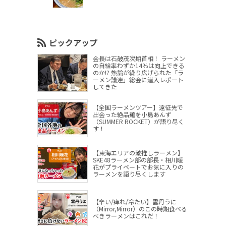
ピックアップ
会長は石破茂次期首相！ ラーメン
の自給率わずか14％は向上できる
のか!? 熱論が繰り広げられた「ラ
ーメン議連」総会に潜入レポート
してきた
【全国ラーメンツアー】遠征先で
出会った絶品麺を小島あんず
（SUMMER ROCKET）が語り尽く
す！
【東海エリアの激推しラーメン】
SKE48ラーメン部の部長・相川暖
花がプライベートでお気に入りの
ラーメンを語り尽くします
【辛い/痺れ/冷たい】雲丹うに
（Mirror,Mirror）のこの時期食べる
べきラーメンはこれだ！