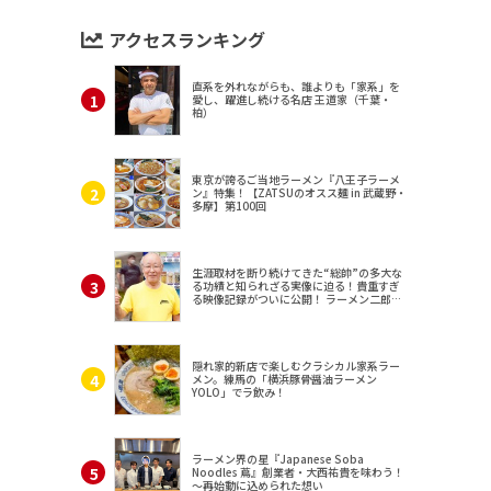
アクセスランキング
直系を外れながらも、誰よりも「家系」を
愛し、躍進し続ける名店 王道家（千葉・
柏）
東京が誇るご当地ラーメン『八王子ラーメ
ン』特集！【ZATSUのオスス麺 in 武蔵野・
多摩】第100回
生涯取材を断り続けてきた“総帥”の多大な
る功績と知られざる実像に迫る！貴重すぎ
る映像記録がついに公開！ ラーメン二郎
（東京・三田）
隠れ家的新店で楽しむクラシカル家系ラー
メン。練馬の「横浜豚骨醤油ラーメン
YOLO」でラ飲み！
ラーメン界の星『Japanese Soba
Noodles 蔦』創業者・大西祐貴を味わう！
～再始動に込められた想い