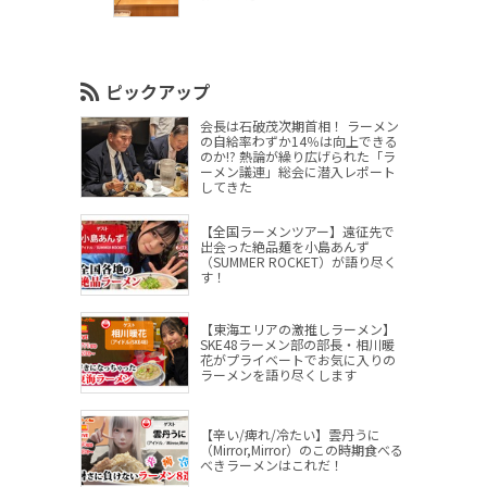
ピックアップ
会長は石破茂次期首相！ ラーメン
の自給率わずか14％は向上できる
のか!? 熱論が繰り広げられた「ラ
ーメン議連」総会に潜入レポート
してきた
【全国ラーメンツアー】遠征先で
出会った絶品麺を小島あんず
（SUMMER ROCKET）が語り尽く
す！
【東海エリアの激推しラーメン】
SKE48ラーメン部の部長・相川暖
花がプライベートでお気に入りの
ラーメンを語り尽くします
【辛い/痺れ/冷たい】雲丹うに
（Mirror,Mirror）のこの時期食べる
べきラーメンはこれだ！