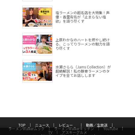
塩ラーメンの超名店を大特集！声
優・香里有佐が「止まらない塩
欲」を語り尽くす
上原わかなのハートを燃やし続け
る、こってりラーメンの魅力を語
り尽くす
水瀬さらら（Jams Collection）が
超絶解説！私の豚骨ラーメンのタ
イプを全てお話しします
TOP
ニュース
レビュー
動画／生放送
ラーメンWalkerムック
ラーメンWalkerキッチン
YouTube
TV
アスキーグルメ