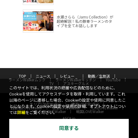
水瀬さらら（Jams Collection）が
超絶解説！私の豚骨ラーメンのタ
イプを全てお話しします
TOP
ニュース
レビュー
動画／生放送
ラーメンWalkerムック
ラーメンWalkerキッチン
YouTube
TV
アスキーグルメ
このサイトでは、利用状況の把握や広告配信などのために、
Cookieを使用してアクセスデータを取得・利用しています。これ
以降のページに遷移した場合、Cookieの設定や使用に同意したこ
エリアLOVEWalker
横浜LOVEWalker
とになります。Cookieの設定や使用の詳細、オプトアウトについ
西新宿LOVEWalker
夜景LOVEWalker
九州LOVEWalker
丸の内LOVEWalker
戦国LOVEWalker
ては
詳細
をご覧ください。
ASCII.jp
同意する
サイトポリシー
プライバシーポリシー
運営会社
お問い合わせ