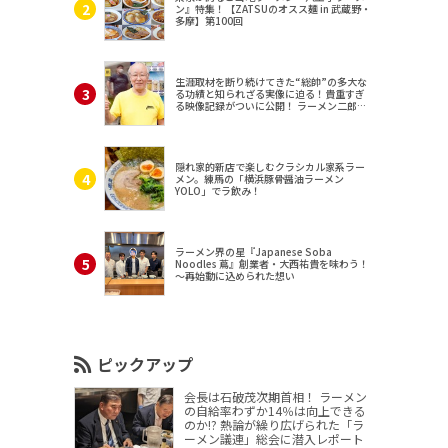
ン』特集！【ZATSUのオスス麺 in 武蔵野・
多摩】第100回
生涯取材を断り続けてきた“総帥”の多大な
る功績と知られざる実像に迫る！貴重すぎ
る映像記録がついに公開！ ラーメン二郎
（東京・三田）
隠れ家的新店で楽しむクラシカル家系ラー
メン。練馬の「横浜豚骨醤油ラーメン
YOLO」でラ飲み！
ラーメン界の星『Japanese Soba
Noodles 蔦』創業者・大西祐貴を味わう！
～再始動に込められた想い
ピックアップ
会長は石破茂次期首相！ ラーメン
の自給率わずか14％は向上できる
のか!? 熱論が繰り広げられた「ラ
ーメン議連」総会に潜入レポート