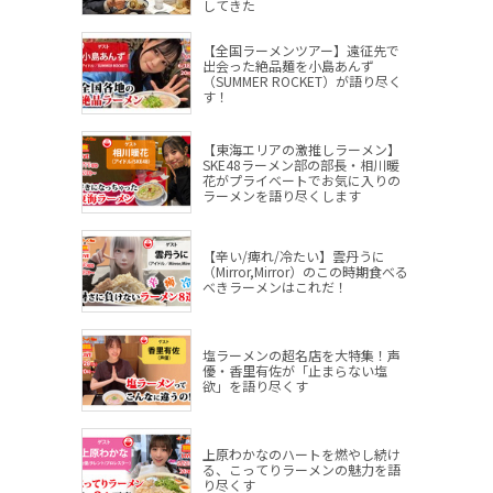
してきた
【全国ラーメンツアー】遠征先で
出会った絶品麺を小島あんず
（SUMMER ROCKET）が語り尽く
す！
【東海エリアの激推しラーメン】
SKE48ラーメン部の部長・相川暖
花がプライベートでお気に入りの
ラーメンを語り尽くします
【辛い/痺れ/冷たい】雲丹うに
（Mirror,Mirror）のこの時期食べる
べきラーメンはこれだ！
塩ラーメンの超名店を大特集！声
優・香里有佐が「止まらない塩
欲」を語り尽くす
上原わかなのハートを燃やし続け
る、こってりラーメンの魅力を語
り尽くす