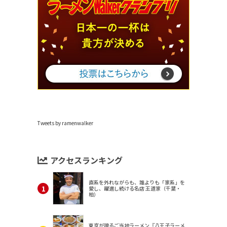
Tweets by ramenwalker
アクセスランキング
直系を外れながらも、誰よりも「家系」を
愛し、躍進し続ける名店 王道家（千葉・
柏）
東京が誇るご当地ラーメン『八王子ラーメ