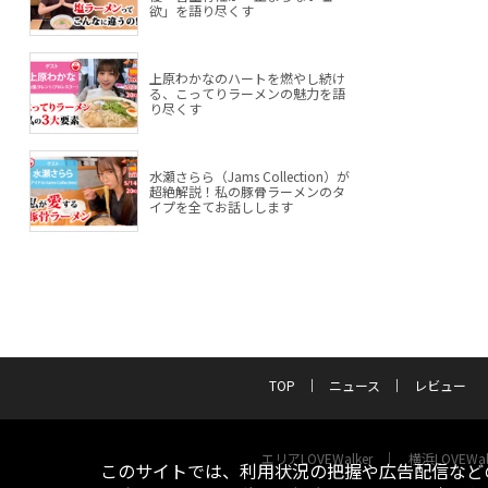
欲」を語り尽くす
上原わかなのハートを燃やし続け
る、こってりラーメンの魅力を語
り尽くす
水瀬さらら（Jams Collection）が
超絶解説！私の豚骨ラーメンのタ
イプを全てお話しします
TOP
ニュース
レビュー
エリアLOVEWalker
横浜LOVEWal
このサイトでは、利用状況の把握や広告配信などの