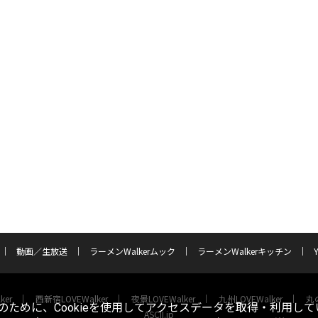
動画／生放送
ラーメンWalkerムック
ラーメンWalkerキッチン
ker
西新宿LOVEWalker
夜景LOVEWalker
九州LOVEWalker
丸の
ために、Cookieを使用してアクセスデータを取得・利用して
ASCII.jp