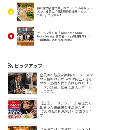
隠れ家的新店で楽しむクラシカル家系ラー
メン。練馬の「横浜豚骨醤油ラーメン
YOLO」でラ飲み！
ラーメン界の星『Japanese Soba
Noodles 蔦』創業者・大西祐貴を味わう！
～再始動に込められた想い
ピックアップ
会長は石破茂次期首相！ ラーメン
の自給率わずか14％は向上できる
のか!? 熱論が繰り広げられた「ラ
ーメン議連」総会に潜入レポート
してきた
【全国ラーメンツアー】遠征先で
出会った絶品麺を小島あんず
（SUMMER ROCKET）が語り尽く
す！
【東海エリアの激推しラーメン】