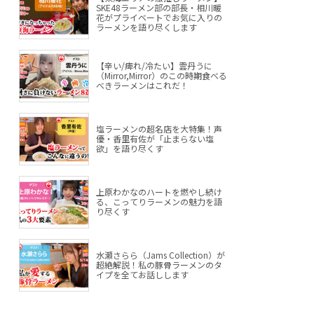
SKE48ラーメン部の部長・相川暖
花がプライベートでお気に入りの
ラーメンを語り尽くします
【辛い/痺れ/冷たい】雲丹うに
（Mirror,Mirror）のこの時期食べる
べきラーメンはこれだ！
塩ラーメンの超名店を大特集！声
優・香里有佐が「止まらない塩
欲」を語り尽くす
上原わかなのハートを燃やし続け
る、こってりラーメンの魅力を語
り尽くす
水瀬さらら（Jams Collection）が
超絶解説！私の豚骨ラーメンのタ
イプを全てお話しします