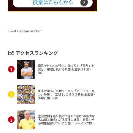
Tweets by ramenwalker
アクセスランキング
直系を外れながらも、誰よりも「家系」を
愛し、躍進し続ける名店 王道家（千葉・
柏）
東京が誇るご当地ラーメン『八王子ラーメ
ン』特集！【ZATSUのオスス麺 in 武蔵野・
多摩】第100回
生涯取材を断り続けてきた“総帥”の多大な
る功績と知られざる実像に迫る！貴重すぎ
る映像記録がついに公開！ ラーメン二郎
（東京・三田）