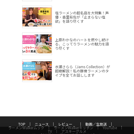
塩ラーメンの超名店を大特集！声
優・香里有佐が「止まらない塩
欲」を語り尽くす
上原わかなのハートを燃やし続け
る、こってりラーメンの魅力を語
り尽くす
水瀬さらら（Jams Collection）が
超絶解説！私の豚骨ラーメンのタ
イプを全てお話しします
TOP
ニュース
レビュー
動画／生放送
ラーメンWalkerムック
ラーメンWalkerキッチン
YouTube
TV
アスキーグルメ