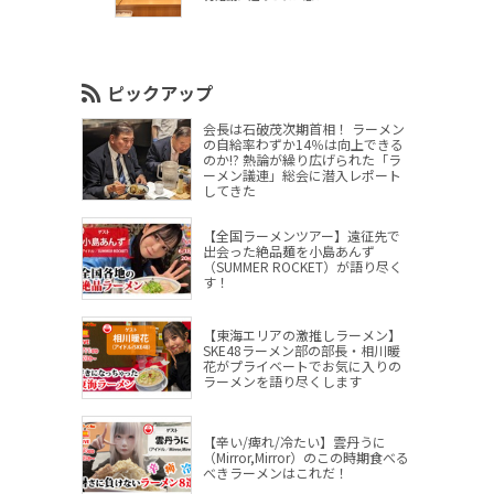
ピックアップ
会長は石破茂次期首相！ ラーメン
の自給率わずか14％は向上できる
のか!? 熱論が繰り広げられた「ラ
ーメン議連」総会に潜入レポート
してきた
【全国ラーメンツアー】遠征先で
出会った絶品麺を小島あんず
（SUMMER ROCKET）が語り尽く
す！
【東海エリアの激推しラーメン】
SKE48ラーメン部の部長・相川暖
花がプライベートでお気に入りの
ラーメンを語り尽くします
【辛い/痺れ/冷たい】雲丹うに
（Mirror,Mirror）のこの時期食べる
べきラーメンはこれだ！