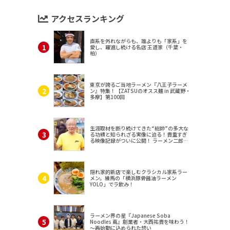
アクセスランキング
直系を外れながらも、誰よりも「家系」を
愛し、躍進し続ける名店 王道家（千葉・
柏）
東京が誇るご当地ラーメン『八王子ラーメ
ン』特集！【ZATSUのオスス麺 in 武蔵野・
多摩】第100回
生涯取材を断り続けてきた“総帥”の多大な
る功績と知られざる実像に迫る！貴重すぎ
る映像記録がついに公開！ ラーメン二郎
（東京・三田）
隠れ家的新店で楽しむクラシカル家系ラー
メン。練馬の「横浜豚骨醤油ラーメン
YOLO」でラ飲み！
ラーメン界の星『Japanese Soba
Noodles 蔦』創業者・大西祐貴を味わう！
～再始動に込められた想い