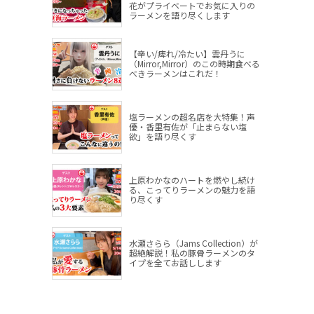
花がプライベートでお気に入りの
ラーメンを語り尽くします
【辛い/痺れ/冷たい】雲丹うに
（Mirror,Mirror）のこの時期食べる
べきラーメンはこれだ！
塩ラーメンの超名店を大特集！声
優・香里有佐が「止まらない塩
欲」を語り尽くす
上原わかなのハートを燃やし続け
る、こってりラーメンの魅力を語
り尽くす
水瀬さらら（Jams Collection）が
超絶解説！私の豚骨ラーメンのタ
イプを全てお話しします