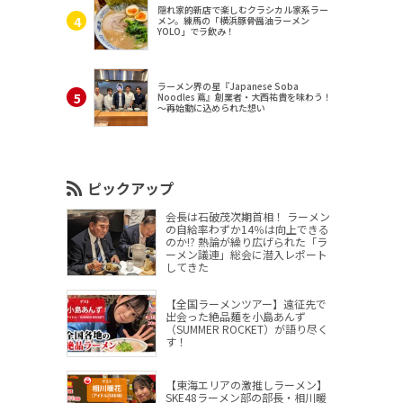
隠れ家的新店で楽しむクラシカル家系ラー
メン。練馬の「横浜豚骨醤油ラーメン
YOLO」でラ飲み！
ラーメン界の星『Japanese Soba
Noodles 蔦』創業者・大西祐貴を味わう！
～再始動に込められた想い
ピックアップ
会長は石破茂次期首相！ ラーメン
の自給率わずか14％は向上できる
のか!? 熱論が繰り広げられた「ラ
ーメン議連」総会に潜入レポート
してきた
【全国ラーメンツアー】遠征先で
出会った絶品麺を小島あんず
（SUMMER ROCKET）が語り尽く
す！
【東海エリアの激推しラーメン】
SKE48ラーメン部の部長・相川暖