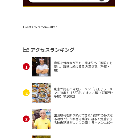
Tweets by ramenwalker
アクセスランキング
直系を外れながらも、誰よりも「家系」を
愛し、躍進し続ける名店 王道家（千葉・
柏）
東京が誇るご当地ラーメン『八王子ラーメ
ン』特集！【ZATSUのオスス麺 in 武蔵野・
多摩】第100回
生涯取材を断り続けてきた“総帥”の多大な
る功績と知られざる実像に迫る！貴重すぎ
る映像記録がついに公開！ ラーメン二郎
（東京・三田）