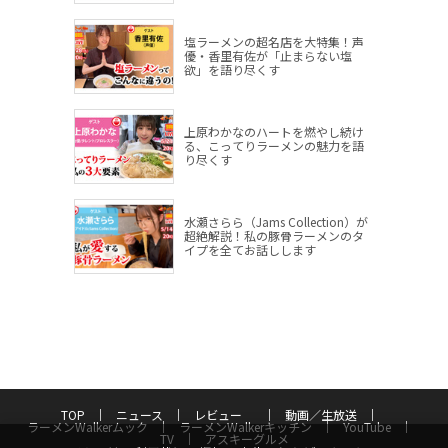
塩ラーメンの超名店を大特集！声
優・香里有佐が「止まらない塩
欲」を語り尽くす
上原わかなのハートを燃やし続け
る、こってりラーメンの魅力を語
り尽くす
水瀬さらら（Jams Collection）が
超絶解説！私の豚骨ラーメンのタ
イプを全てお話しします
TOP
ニュース
レビュー
動画／生放送
ラーメンWalkerムック
ラーメンWalkerキッチン
YouTube
TV
アスキーグルメ