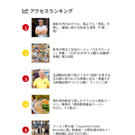
アクセスランキング
直系を外れながらも、誰よりも「家系」を
愛し、躍進し続ける名店 王道家（千葉・
柏）
東京が誇るご当地ラーメン『八王子ラーメ
ン』特集！【ZATSUのオスス麺 in 武蔵野・
多摩】第100回
生涯取材を断り続けてきた“総帥”の多大な
る功績と知られざる実像に迫る！貴重すぎ
る映像記録がついに公開！ ラーメン二郎
（東京・三田）
隠れ家的新店で楽しむクラシカル家系ラー
メン。練馬の「横浜豚骨醤油ラーメン
YOLO」でラ飲み！
ラーメン界の星『Japanese Soba
Noodles 蔦』創業者・大西祐貴を味わう！
～再始動に込められた想い