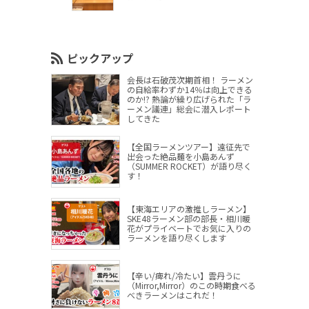
ピックアップ
会長は石破茂次期首相！ ラーメン
の自給率わずか14％は向上できる
のか!? 熱論が繰り広げられた「ラ
ーメン議連」総会に潜入レポート
してきた
【全国ラーメンツアー】遠征先で
出会った絶品麺を小島あんず
（SUMMER ROCKET）が語り尽く
す！
【東海エリアの激推しラーメン】
SKE48ラーメン部の部長・相川暖
花がプライベートでお気に入りの
ラーメンを語り尽くします
【辛い/痺れ/冷たい】雲丹うに
（Mirror,Mirror）のこの時期食べる
べきラーメンはこれだ！