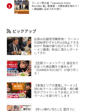
ラーメン界の星『Japanese Soba
Noodles 蔦』創業者・大西祐貴を味わう！
～再始動に込められた想い
ピックアップ
会長は石破茂次期首相！ ラーメン
の自給率わずか14％は向上できる
のか!? 熱論が繰り広げられた「ラ
ーメン議連」総会に潜入レポート
してきた
【全国ラーメンツアー】遠征先で
出会った絶品麺を小島あんず
（SUMMER ROCKET）が語り尽く
す！
【東海エリアの激推しラーメン】
SKE48ラーメン部の部長・相川暖
花がプライベートでお気に入りの
ラーメンを語り尽くします
【辛い/痺れ/冷たい】雲丹うに