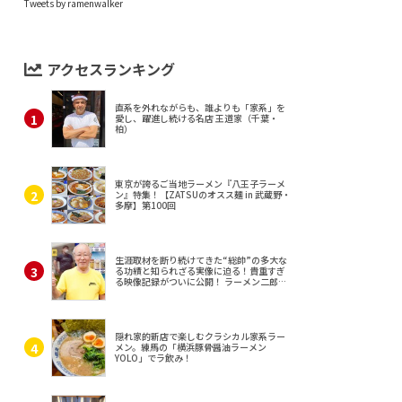
Tweets by ramenwalker
アクセスランキング
直系を外れながらも、誰よりも「家系」を
愛し、躍進し続ける名店 王道家（千葉・
柏）
東京が誇るご当地ラーメン『八王子ラーメ
ン』特集！【ZATSUのオスス麺 in 武蔵野・
多摩】第100回
生涯取材を断り続けてきた“総帥”の多大な
る功績と知られざる実像に迫る！貴重すぎ
る映像記録がついに公開！ ラーメン二郎
（東京・三田）
隠れ家的新店で楽しむクラシカル家系ラー
メン。練馬の「横浜豚骨醤油ラーメン
YOLO」でラ飲み！