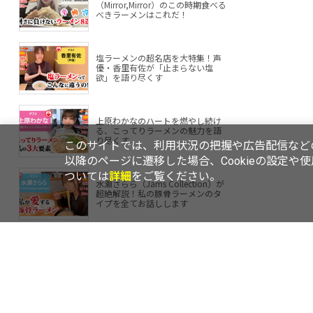
（Mirror,Mirror）のこの時期食べる
べきラーメンはこれだ！
塩ラーメンの超名店を大特集！声
優・香里有佐が「止まらない塩
欲」を語り尽くす
上原わかなのハートを燃やし続け
る、こってりラーメンの魅力を語
り尽くす
このサイトでは、利用状況の把握や広告配信などの
以降のページに遷移した場合、Cookieの設定や
ついては
詳細
をご覧ください。
水瀬さらら（Jams Collection）が
超絶解説！私の豚骨ラーメンのタ
イプを全てお話しします