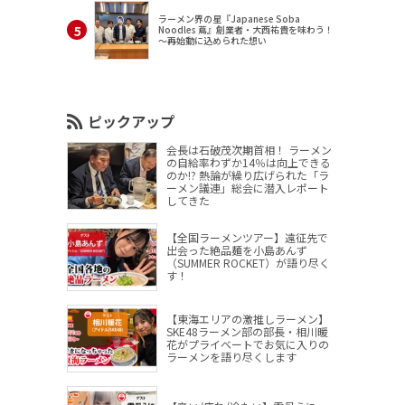
ラーメン界の星『Japanese Soba
Noodles 蔦』創業者・大西祐貴を味わう！
～再始動に込められた想い
ピックアップ
会長は石破茂次期首相！ ラーメン
の自給率わずか14％は向上できる
のか!? 熱論が繰り広げられた「ラ
ーメン議連」総会に潜入レポート
してきた
【全国ラーメンツアー】遠征先で
出会った絶品麺を小島あんず
（SUMMER ROCKET）が語り尽く
す！
【東海エリアの激推しラーメン】
SKE48ラーメン部の部長・相川暖
花がプライベートでお気に入りの
ラーメンを語り尽くします