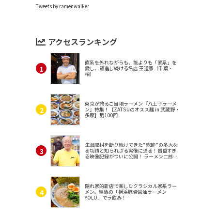
Tweets by ramenwalker
アクセスランキング
直系を外れながらも、誰よりも「家系」を
愛し、躍進し続ける名店 王道家（千葉・
柏）
東京が誇るご当地ラーメン『八王子ラーメ
ン』特集！【ZATSUのオスス麺 in 武蔵野・
多摩】第100回
生涯取材を断り続けてきた“総帥”の多大な
る功績と知られざる実像に迫る！貴重すぎ
る映像記録がついに公開！ ラーメン二郎
（東京・三田）
隠れ家的新店で楽しむクラシカル家系ラー
メン。練馬の「横浜豚骨醤油ラーメン
YOLO」でラ飲み！