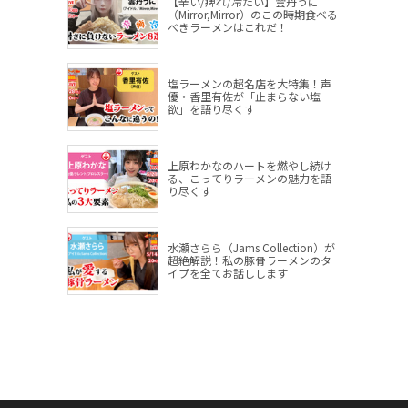
【辛い/痺れ/冷たい】雲丹うに
（Mirror,Mirror）のこの時期食べる
べきラーメンはこれだ！
塩ラーメンの超名店を大特集！声
優・香里有佐が「止まらない塩
欲」を語り尽くす
上原わかなのハートを燃やし続け
る、こってりラーメンの魅力を語
り尽くす
水瀬さらら（Jams Collection）が
超絶解説！私の豚骨ラーメンのタ
イプを全てお話しします