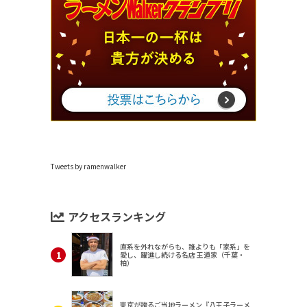
Tweets by ramenwalker
アクセスランキング
直系を外れながらも、誰よりも「家系」を
愛し、躍進し続ける名店 王道家（千葉・
柏）
東京が誇るご当地ラーメン『八王子ラーメ