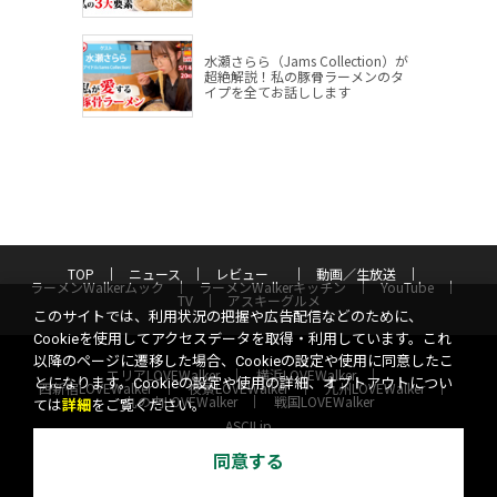
水瀬さらら（Jams Collection）が
超絶解説！私の豚骨ラーメンのタ
イプを全てお話しします
TOP
ニュース
レビュー
動画／生放送
ラーメンWalkerムック
ラーメンWalkerキッチン
YouTube
TV
アスキーグルメ
このサイトでは、利用状況の把握や広告配信などのために、
Cookieを使用してアクセスデータを取得・利用しています。これ
以降のページに遷移した場合、Cookieの設定や使用に同意したこ
エリアLOVEWalker
横浜LOVEWalker
とになります。Cookieの設定や使用の詳細、オプトアウトについ
西新宿LOVEWalker
夜景LOVEWalker
九州LOVEWalker
丸の内LOVEWalker
戦国LOVEWalker
ては
詳細
をご覧ください。
ASCII.jp
サイトポリシー
プライバシーポリシー
同意する
運営会社
お問い合わせ