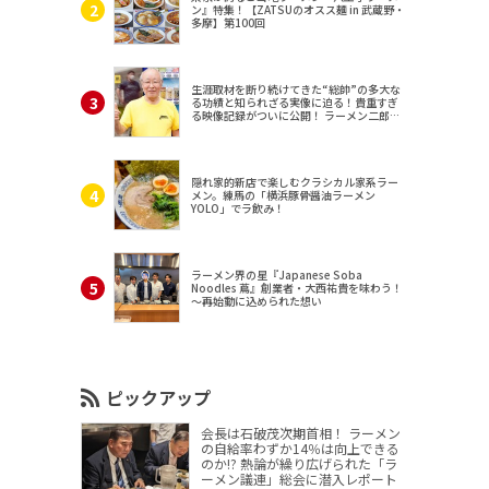
ン』特集！【ZATSUのオスス麺 in 武蔵野・
多摩】第100回
生涯取材を断り続けてきた“総帥”の多大な
る功績と知られざる実像に迫る！貴重すぎ
る映像記録がついに公開！ ラーメン二郎
（東京・三田）
隠れ家的新店で楽しむクラシカル家系ラー
メン。練馬の「横浜豚骨醤油ラーメン
YOLO」でラ飲み！
ラーメン界の星『Japanese Soba
Noodles 蔦』創業者・大西祐貴を味わう！
～再始動に込められた想い
ピックアップ
会長は石破茂次期首相！ ラーメン
の自給率わずか14％は向上できる
のか!? 熱論が繰り広げられた「ラ
ーメン議連」総会に潜入レポート