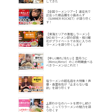
してきた
【全国ラーメンツアー】遠征先で
出会った絶品麺を小島あんず
（SUMMER ROCKET）が語り尽く
す！
【東海エリアの激推しラーメン】
SKE48ラーメン部の部長・相川暖
花がプライベートでお気に入りの
ラーメンを語り尽くします
【辛い/痺れ/冷たい】雲丹うに
（Mirror,Mirror）のこの時期食べる
べきラーメンはこれだ！
塩ラーメンの超名店を大特集！声
優・香里有佐が「止まらない塩
欲」を語り尽くす
上原わかなのハートを燃やし続け
る、こってりラーメンの魅力を語
り尽くす