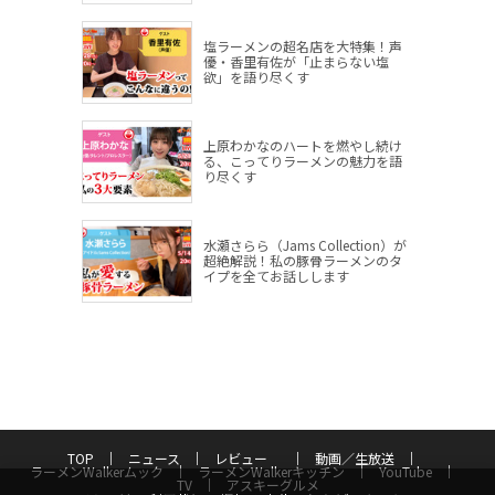
塩ラーメンの超名店を大特集！声
優・香里有佐が「止まらない塩
欲」を語り尽くす
上原わかなのハートを燃やし続け
る、こってりラーメンの魅力を語
り尽くす
水瀬さらら（Jams Collection）が
超絶解説！私の豚骨ラーメンのタ
イプを全てお話しします
TOP
ニュース
レビュー
動画／生放送
ラーメンWalkerムック
ラーメンWalkerキッチン
YouTube
TV
アスキーグルメ