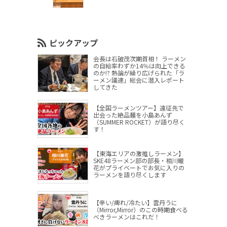
ピックアップ
会長は石破茂次期首相！ ラーメン
の自給率わずか14％は向上できる
のか!? 熱論が繰り広げられた「ラ
ーメン議連」総会に潜入レポート
してきた
【全国ラーメンツアー】遠征先で
出会った絶品麺を小島あんず
（SUMMER ROCKET）が語り尽く
す！
【東海エリアの激推しラーメン】
SKE48ラーメン部の部長・相川暖
花がプライベートでお気に入りの
ラーメンを語り尽くします
【辛い/痺れ/冷たい】雲丹うに
（Mirror,Mirror）のこの時期食べる
べきラーメンはこれだ！