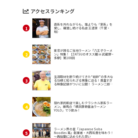
アクセスランキング
直系を外れながらも、誰よりも「家系」を
愛し、躍進し続ける名店 王道家（千葉・
柏）
東京が誇るご当地ラーメン『八王子ラーメ
ン』特集！【ZATSUのオスス麺 in 武蔵野・
多摩】第100回
生涯取材を断り続けてきた“総帥”の多大な
る功績と知られざる実像に迫る！貴重すぎ
る映像記録がついに公開！ ラーメン二郎
（東京・三田）
隠れ家的新店で楽しむクラシカル家系ラー
メン。練馬の「横浜豚骨醤油ラーメン
YOLO」でラ飲み！
ラーメン界の星『Japanese Soba
Noodles 蔦』創業者・大西祐貴を味わう！
～再始動に込められた想い