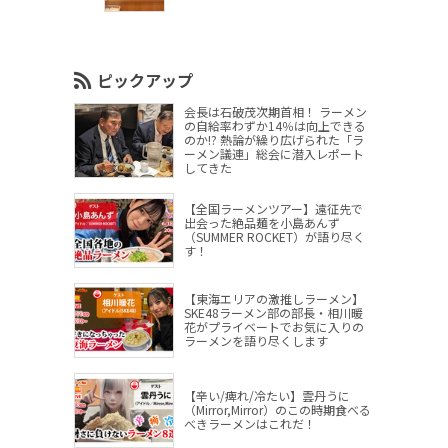
ピックアップ
会長は石破茂次期首相！ ラーメン
の自給率わずか14％は向上できる
のか!? 熱論が繰り広げられた「ラ
ーメン議連」総会に潜入レポート
してきた
【全国ラーメンツアー】遠征先で
出会った絶品麺を小島あんず
（SUMMER ROCKET）が語り尽く
す！
【東海エリアの激推しラーメン】
SKE48ラーメン部の部長・相川暖
花がプライベートでお気に入りの
ラーメンを語り尽くします
【辛い/痺れ/冷たい】雲丹うに
（Mirror,Mirror）のこの時期食べる
べきラーメンはこれだ！