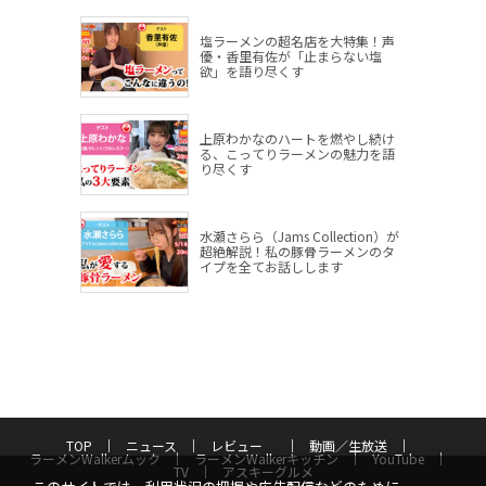
塩ラーメンの超名店を大特集！声
優・香里有佐が「止まらない塩
欲」を語り尽くす
上原わかなのハートを燃やし続け
る、こってりラーメンの魅力を語
り尽くす
水瀬さらら（Jams Collection）が
超絶解説！私の豚骨ラーメンのタ
イプを全てお話しします
TOP
ニュース
レビュー
動画／生放送
ラーメンWalkerムック
ラーメンWalkerキッチン
YouTube
TV
アスキーグルメ