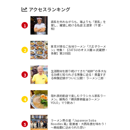
アクセスランキング
直系を外れながらも、誰よりも「家系」を
愛し、躍進し続ける名店 王道家（千葉・
柏）
東京が誇るご当地ラーメン『八王子ラーメ
ン』特集！【ZATSUのオスス麺 in 武蔵野・
多摩】第100回
生涯取材を断り続けてきた“総帥”の多大な
る功績と知られざる実像に迫る！貴重すぎ
る映像記録がついに公開！ ラーメン二郎
（東京・三田）
隠れ家的新店で楽しむクラシカル家系ラー
メン。練馬の「横浜豚骨醤油ラーメン
YOLO」でラ飲み！
ラーメン界の星『Japanese Soba
Noodles 蔦』創業者・大西祐貴を味わう！
～再始動に込められた想い