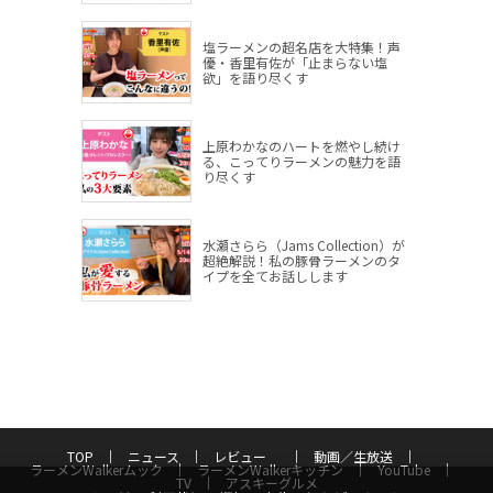
塩ラーメンの超名店を大特集！声
優・香里有佐が「止まらない塩
欲」を語り尽くす
上原わかなのハートを燃やし続け
る、こってりラーメンの魅力を語
り尽くす
水瀬さらら（Jams Collection）が
超絶解説！私の豚骨ラーメンのタ
イプを全てお話しします
TOP
ニュース
レビュー
動画／生放送
ラーメンWalkerムック
ラーメンWalkerキッチン
YouTube
TV
アスキーグルメ