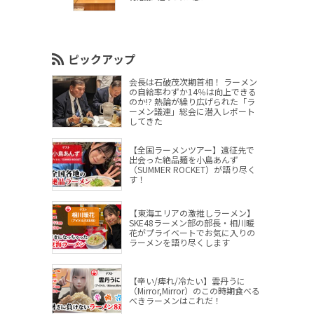
ピックアップ
会長は石破茂次期首相！ ラーメン
の自給率わずか14％は向上できる
のか!? 熱論が繰り広げられた「ラ
ーメン議連」総会に潜入レポート
してきた
【全国ラーメンツアー】遠征先で
出会った絶品麺を小島あんず
（SUMMER ROCKET）が語り尽く
す！
【東海エリアの激推しラーメン】
SKE48ラーメン部の部長・相川暖
花がプライベートでお気に入りの
ラーメンを語り尽くします
【辛い/痺れ/冷たい】雲丹うに
（Mirror,Mirror）のこの時期食べる
べきラーメンはこれだ！