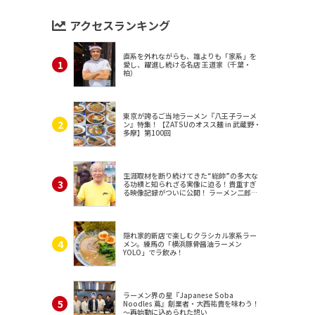
アクセスランキング
直系を外れながらも、誰よりも「家系」を
愛し、躍進し続ける名店 王道家（千葉・
柏）
東京が誇るご当地ラーメン『八王子ラーメ
ン』特集！【ZATSUのオスス麺 in 武蔵野・
多摩】第100回
生涯取材を断り続けてきた“総帥”の多大な
る功績と知られざる実像に迫る！貴重すぎ
る映像記録がついに公開！ ラーメン二郎
（東京・三田）
隠れ家的新店で楽しむクラシカル家系ラー
メン。練馬の「横浜豚骨醤油ラーメン
YOLO」でラ飲み！
ラーメン界の星『Japanese Soba
Noodles 蔦』創業者・大西祐貴を味わう！
～再始動に込められた想い