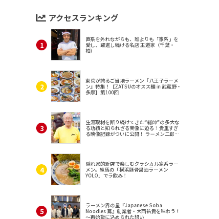
アクセスランキング
直系を外れながらも、誰よりも「家系」を
愛し、躍進し続ける名店 王道家（千葉・
柏）
東京が誇るご当地ラーメン『八王子ラーメ
ン』特集！【ZATSUのオスス麺 in 武蔵野・
多摩】第100回
生涯取材を断り続けてきた“総帥”の多大な
る功績と知られざる実像に迫る！貴重すぎ
る映像記録がついに公開！ ラーメン二郎
（東京・三田）
隠れ家的新店で楽しむクラシカル家系ラー
メン。練馬の「横浜豚骨醤油ラーメン
YOLO」でラ飲み！
ラーメン界の星『Japanese Soba
Noodles 蔦』創業者・大西祐貴を味わう！
～再始動に込められた想い