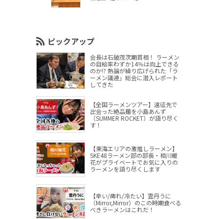
ピックアップ
会長は石破茂次期首相！ ラーメン
の自給率わずか14％は向上できる
のか!? 熱論が繰り広げられた「ラ
ーメン議連」総会に潜入レポート
してきた
【全国ラーメンツアー】遠征先で
出会った絶品麺を小島あんず
（SUMMER ROCKET）が語り尽く
す！
【東海エリアの激推しラーメン】
SKE48ラーメン部の部長・相川暖
花がプライベートでお気に入りの
ラーメンを語り尽くします
【辛い/痺れ/冷たい】雲丹うに
（Mirror,Mirror）のこの時期食べる
べきラーメンはこれだ！