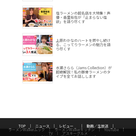
塩ラーメンの超名店を大特集！声
優・香里有佐が「止まらない塩
欲」を語り尽くす
上原わかなのハートを燃やし続け
る、こってりラーメンの魅力を語
り尽くす
水瀬さらら（Jams Collection）が
超絶解説！私の豚骨ラーメンのタ
イプを全てお話しします
TOP
ニュース
レビュー
動画／生放送
ラーメンWalkerムック
ラーメンWalkerキッチン
YouTube
TV
アスキーグルメ