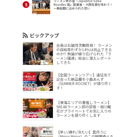
ラーメン界の星『Japanese Soba
Noodles 蔦』創業者・大西祐貴を味わう！
～再始動に込められた想い
ピックアップ
会長は石破茂次期首相！ ラーメン
の自給率わずか14％は向上できる
のか!? 熱論が繰り広げられた「ラ
ーメン議連」総会に潜入レポート
してきた
【全国ラーメンツアー】遠征先で
出会った絶品麺を小島あんず
（SUMMER ROCKET）が語り尽く
す！
【東海エリアの激推しラーメン】
SKE48ラーメン部の部長・相川暖
花がプライベートでお気に入りの
ラーメンを語り尽くします
【辛い/痺れ/冷たい】雲丹うに
（Mirror,Mirror）のこの時期食べる