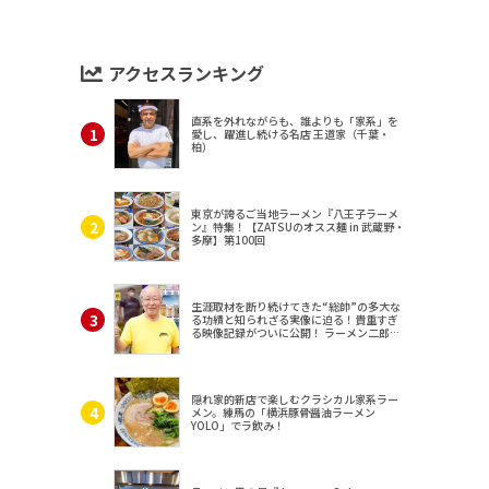
アクセスランキング
直系を外れながらも、誰よりも「家系」を
愛し、躍進し続ける名店 王道家（千葉・
柏）
東京が誇るご当地ラーメン『八王子ラーメ
ン』特集！【ZATSUのオスス麺 in 武蔵野・
多摩】第100回
生涯取材を断り続けてきた“総帥”の多大な
る功績と知られざる実像に迫る！貴重すぎ
る映像記録がついに公開！ ラーメン二郎
（東京・三田）
隠れ家的新店で楽しむクラシカル家系ラー
メン。練馬の「横浜豚骨醤油ラーメン
YOLO」でラ飲み！