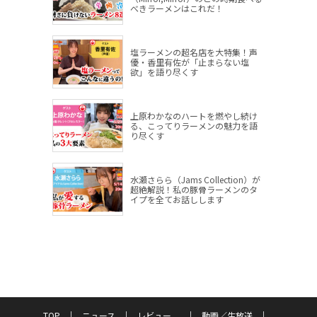
べきラーメンはこれだ！
塩ラーメンの超名店を大特集！声
優・香里有佐が「止まらない塩
欲」を語り尽くす
上原わかなのハートを燃やし続け
る、こってりラーメンの魅力を語
り尽くす
水瀬さらら（Jams Collection）が
超絶解説！私の豚骨ラーメンのタ
イプを全てお話しします
TOP
ニュース
レビュー
動画／生放送