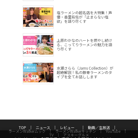
塩ラーメンの超名店を大特集！声
優・香里有佐が「止まらない塩
欲」を語り尽くす
上原わかなのハートを燃やし続け
る、こってりラーメンの魅力を語
り尽くす
水瀬さらら（Jams Collection）が
超絶解説！私の豚骨ラーメンのタ
イプを全てお話しします
TOP
ニュース
レビュー
動画／生放送
ラーメンWalkerムック
ラーメンWalkerキッチン
YouTube
TV
アスキーグルメ