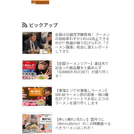
ピックアップ
会長は石破茂次期首相！ ラーメン
の自給率わずか14％は向上できる
のか!? 熱論が繰り広げられた「ラ
ーメン議連」総会に潜入レポート
してきた
【全国ラーメンツアー】遠征先で
出会った絶品麺を小島あんず
（SUMMER ROCKET）が語り尽く
す！
【東海エリアの激推しラーメン】
SKE48ラーメン部の部長・相川暖
花がプライベートでお気に入りの
ラーメンを語り尽くします
【辛い/痺れ/冷たい】雲丹うに
（Mirror,Mirror）のこの時期食べる
べきラーメンはこれだ！