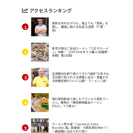
アクセスランキング
直系を外れながらも、誰よりも「家系」を
愛し、躍進し続ける名店 王道家（千葉・
柏）
東京が誇るご当地ラーメン『八王子ラーメ
ン』特集！【ZATSUのオスス麺 in 武蔵野・
多摩】第100回
生涯取材を断り続けてきた“総帥”の多大な
る功績と知られざる実像に迫る！貴重すぎ
る映像記録がついに公開！ ラーメン二郎
（東京・三田）
隠れ家的新店で楽しむクラシカル家系ラー
メン。練馬の「横浜豚骨醤油ラーメン
YOLO」でラ飲み！
ラーメン界の星『Japanese Soba
Noodles 蔦』創業者・大西祐貴を味わう！
～再始動に込められた想い