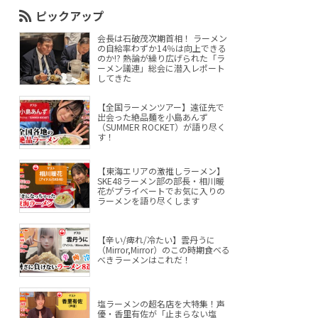
ピックアップ
会長は石破茂次期首相！ ラーメン
の自給率わずか14％は向上できる
のか!? 熱論が繰り広げられた「ラ
ーメン議連」総会に潜入レポート
してきた
【全国ラーメンツアー】遠征先で
出会った絶品麺を小島あんず
（SUMMER ROCKET）が語り尽く
す！
【東海エリアの激推しラーメン】
SKE48ラーメン部の部長・相川暖
花がプライベートでお気に入りの
ラーメンを語り尽くします
【辛い/痺れ/冷たい】雲丹うに
（Mirror,Mirror）のこの時期食べる
べきラーメンはこれだ！
塩ラーメンの超名店を大特集！声
優・香里有佐が「止まらない塩