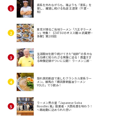
直系を外れながらも、誰よりも「家系」を
愛し、躍進し続ける名店 王道家（千葉・
柏）
東京が誇るご当地ラーメン『八王子ラーメ
ン』特集！【ZATSUのオスス麺 in 武蔵野・
多摩】第100回
生涯取材を断り続けてきた“総帥”の多大な
る功績と知られざる実像に迫る！貴重すぎ
る映像記録がついに公開！ ラーメン二郎
（東京・三田）
隠れ家的新店で楽しむクラシカル家系ラー
メン。練馬の「横浜豚骨醤油ラーメン
YOLO」でラ飲み！
ラーメン界の星『Japanese Soba
Noodles 蔦』創業者・大西祐貴を味わう！
～再始動に込められた想い