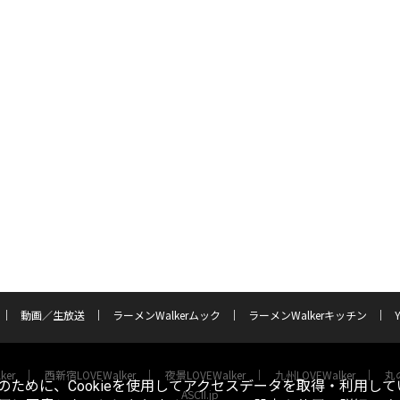
動画／生放送
ラーメンWalkerムック
ラーメンWalkerキッチン
ker
西新宿LOVEWalker
夜景LOVEWalker
九州LOVEWalker
丸の
ために、Cookieを使用してアクセスデータを取得・利用して
ASCII.jp