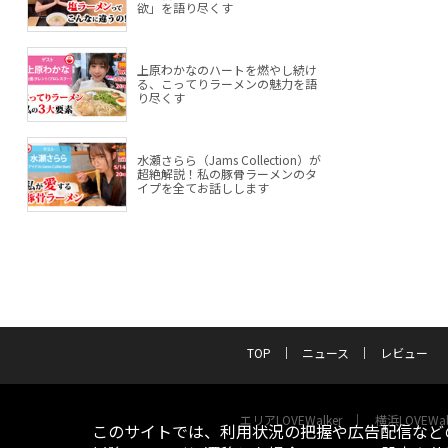
欲」を語り尽くす
上原わかなのハートを燃やし続け
る、こってりラーメンの魅力を語
り尽くす
水瀬さらら（Jams Collection）が
超絶解説！私の豚骨ラーメンのタ
イプを全てお話しします
TOP
ニュース
レビュー
エリアLOVEWalker
横浜LOVEWal
このサイトでは、利用状況の把握や広告配信などの