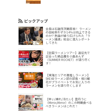
ピックアップ
会長は石破茂次期首相！ ラーメン
の自給率わずか14％は向上できる
のか!? 熱論が繰り広げられた「ラ
ーメン議連」総会に潜入レポート
してきた
【全国ラーメンツアー】遠征先で
出会った絶品麺を小島あんず
（SUMMER ROCKET）が語り尽く
す！
【東海エリアの激推しラーメン】
SKE48ラーメン部の部長・相川暖
花がプライベートでお気に入りの
ラーメンを語り尽くします
【辛い/痺れ/冷たい】雲丹うに
（Mirror,Mirror）のこの時期食べる
べきラーメンはこれだ！