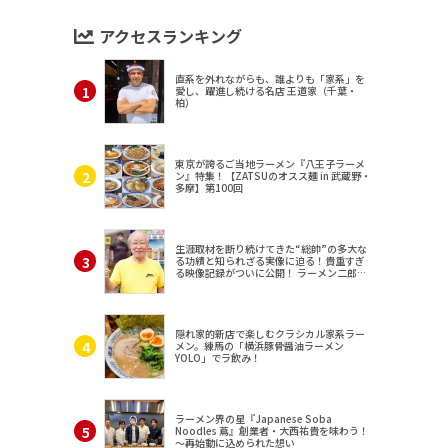
アクセスランキング
直系を外れながらも、誰よりも「家系」を
愛し、躍進し続ける名店 王道家（千葉・
柏）
東京が誇るご当地ラーメン『八王子ラーメ
ン』特集！【ZATSUのオスス麺 in 武蔵野・
多摩】第100回
生涯取材を断り続けてきた“総帥”の多大な
る功績と知られざる実像に迫る！貴重すぎ
る映像記録がついに公開！ ラーメン二郎
（東京・三田）
隠れ家的新店で楽しむクラシカル家系ラー
メン。練馬の「横浜豚骨醤油ラーメン
YOLO」でラ飲み！
ラーメン界の星『Japanese Soba
Noodles 蔦』創業者・大西祐貴を味わう！
～再始動に込められた想い