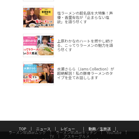
塩ラーメンの超名店を大特集！声
優・香里有佐が「止まらない塩
欲」を語り尽くす
上原わかなのハートを燃やし続け
る、こってりラーメンの魅力を語
り尽くす
水瀬さらら（Jams Collection）が
超絶解説！私の豚骨ラーメンのタ
イプを全てお話しします
TOP
ニュース
レビュー
動画／生放送
ラーメンWalkerムック
ラーメンWalkerキッチン
YouTube
TV
アスキーグルメ