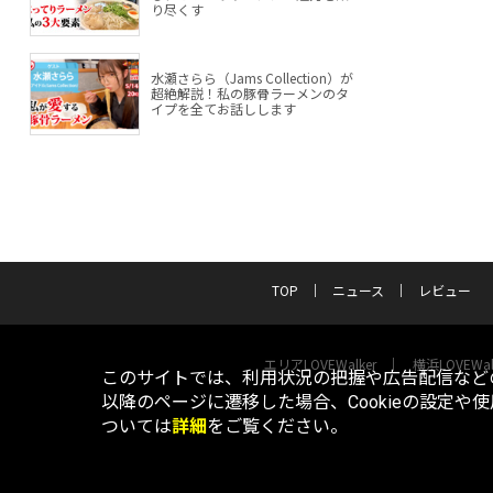
り尽くす
水瀬さらら（Jams Collection）が
超絶解説！私の豚骨ラーメンのタ
イプを全てお話しします
TOP
ニュース
レビュー
エリアLOVEWalker
横浜LOVEWal
このサイトでは、利用状況の把握や広告配信などの
以降のページに遷移した場合、Cookieの設定や
ついては
詳細
をご覧ください。