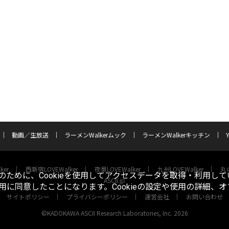
動画／生放送
ラーメンWalkerムック
ラーメンWalkerキッチン
ker
西新宿LOVEWalker
夜景LOVEWalker
九州LOVEWalker
丸の
ために、Cookieを使用してアクセスデータを取得・利用して
ASCII.jp
使用に同意したことになります。Cookieの設定や使用の詳細、
サイトポリシー
プライバシーポリシー
運営会社
お問い合わせ
©KADOKAWA ASCII Research Laboratories, Inc. 2026