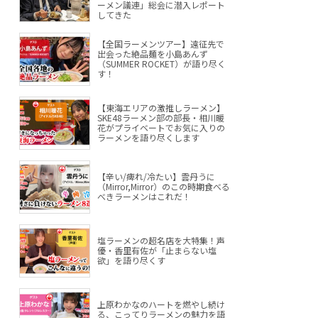
ーメン議連」総会に潜入レポート
してきた
【全国ラーメンツアー】遠征先で
出会った絶品麺を小島あんず
（SUMMER ROCKET）が語り尽く
す！
【東海エリアの激推しラーメン】
SKE48ラーメン部の部長・相川暖
花がプライベートでお気に入りの
ラーメンを語り尽くします
【辛い/痺れ/冷たい】雲丹うに
（Mirror,Mirror）のこの時期食べる
べきラーメンはこれだ！
塩ラーメンの超名店を大特集！声
優・香里有佐が「止まらない塩
欲」を語り尽くす
上原わかなのハートを燃やし続け
る、こってりラーメンの魅力を語