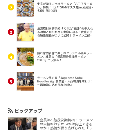
東京が誇るご当地ラーメン『八王子ラーメ
ン』特集！【ZATSUのオスス麺 in 武蔵野・
多摩】第100回
生涯取材を断り続けてきた“総帥”の多大な
る功績と知られざる実像に迫る！貴重すぎ
る映像記録がついに公開！ ラーメン二郎
（東京・三田）
隠れ家的新店で楽しむクラシカル家系ラー
メン。練馬の「横浜豚骨醤油ラーメン
YOLO」でラ飲み！
ラーメン界の星『Japanese Soba
Noodles 蔦』創業者・大西祐貴を味わう！
～再始動に込められた想い
ピックアップ
会長は石破茂次期首相！ ラーメン
の自給率わずか14％は向上できる
のか!? 熱論が繰り広げられた「ラ