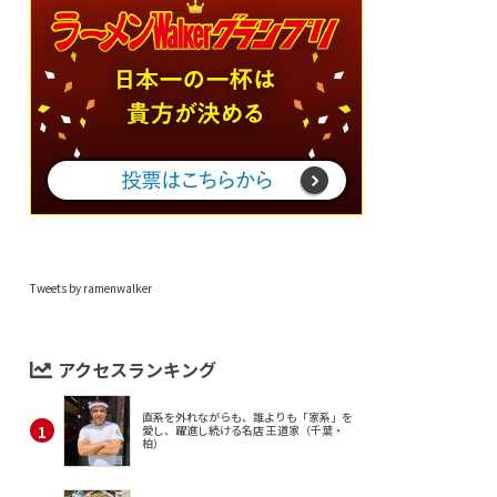
Tweets by ramenwalker
アクセスランキング
直系を外れながらも、誰よりも「家系」を
愛し、躍進し続ける名店 王道家（千葉・
柏）