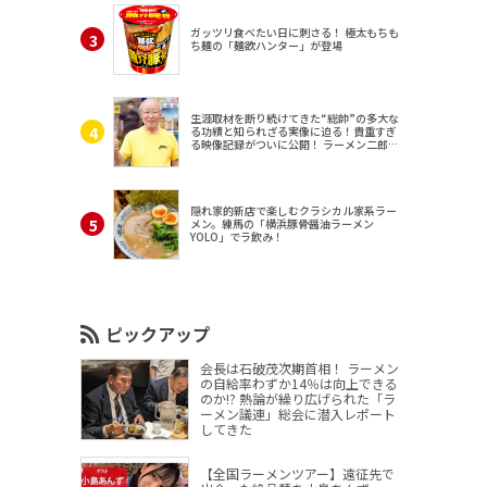
ガッツリ食べたい日に刺さる！ 極太もちも
ち麺の「麺欲ハンター」が登場
生涯取材を断り続けてきた“総帥”の多大な
る功績と知られざる実像に迫る！貴重すぎ
る映像記録がついに公開！ ラーメン二郎
（東京・三田）
隠れ家的新店で楽しむクラシカル家系ラー
メン。練馬の「横浜豚骨醤油ラーメン
YOLO」でラ飲み！
ピックアップ
会長は石破茂次期首相！ ラーメン
の自給率わずか14％は向上できる
のか!? 熱論が繰り広げられた「ラ
ーメン議連」総会に潜入レポート
してきた
【全国ラーメンツアー】遠征先で