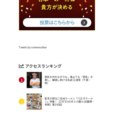
Tweets by ramenwalker
アクセスランキング
直系を外れながらも、誰よりも「家系」を
愛し、躍進し続ける名店 王道家（千葉・
柏）
東京が誇るご当地ラーメン『八王子ラーメ
ン』特集！【ZATSUのオスス麺 in 武蔵野・
多摩】第100回