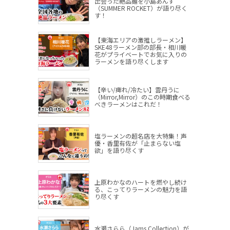
出会った絶品麺を小島あんず
（SUMMER ROCKET）が語り尽く
す！
【東海エリアの激推しラーメン】
SKE48ラーメン部の部長・相川暖
花がプライベートでお気に入りの
ラーメンを語り尽くします
【辛い/痺れ/冷たい】雲丹うに
（Mirror,Mirror）のこの時期食べる
べきラーメンはこれだ！
塩ラーメンの超名店を大特集！声
優・香里有佐が「止まらない塩
欲」を語り尽くす
上原わかなのハートを燃やし続け
る、こってりラーメンの魅力を語
り尽くす
水瀬さらら（Jams Collection）が