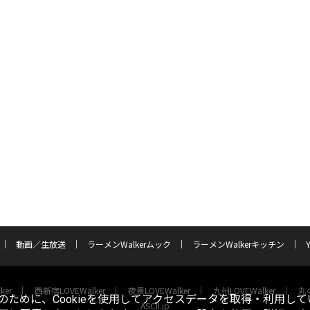
動画／生放送
ラーメンWalkerムック
ラーメンWalkerキッチン
ker
西新宿LOVEWalker
夜景LOVEWalker
九州LOVEWalker
丸の
ために、Cookieを使用してアクセスデータを取得・利用して
ASCII.jp