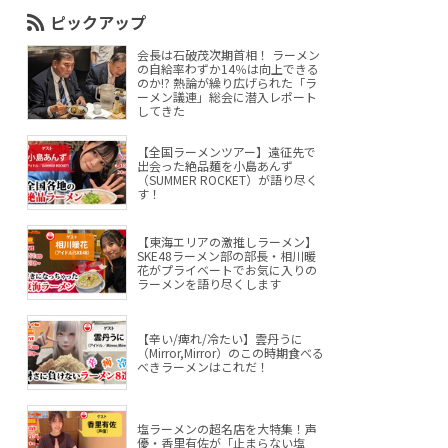
ピックアップ
会長は石破茂次期首相！ ラーメン
の自給率わずか14％は向上できる
のか!? 熱論が繰り広げられた「ラ
ーメン議連」総会に潜入レポート
してきた
【全国ラーメンツアー】遠征先で
出会った絶品麺を小島あんず
（SUMMER ROCKET）が語り尽く
す！
【東海エリアの激推しラーメン】
SKE48ラーメン部の部長・相川暖
花がプライベートでお気に入りの
ラーメンを語り尽くします
【辛い/痺れ/冷たい】雲丹うに
（Mirror,Mirror）のこの時期食べる
べきラーメンはこれだ！
塩ラーメンの超名店を大特集！声
優・香里有佐が「止まらない塩