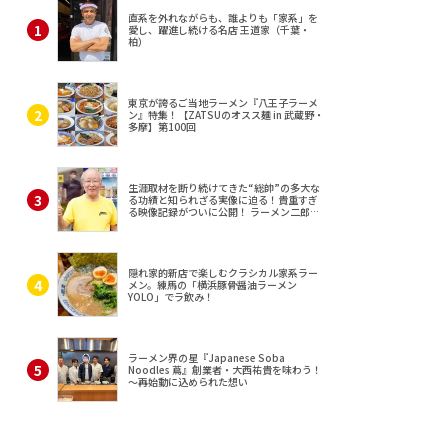
直系を外れながらも、誰よりも「家系」を
愛し、躍進し続ける名店 王道家（千葉・
柏）
東京が誇るご当地ラーメン『八王子ラーメ
ン』特集！【ZATSUのオスス麺 in 武蔵野・
多摩】第100回
生涯取材を断り続けてきた“総帥”の多大な
る功績と知られざる実像に迫る！貴重すぎ
る映像記録がついに公開！ ラーメン二郎
（東京・三田）
隠れ家的新店で楽しむクラシカル家系ラー
メン。練馬の「横浜豚骨醤油ラーメン
YOLO」でラ飲み！
ラーメン界の星『Japanese Soba
Noodles 蔦』創業者・大西祐貴を味わう！
～再始動に込められた想い