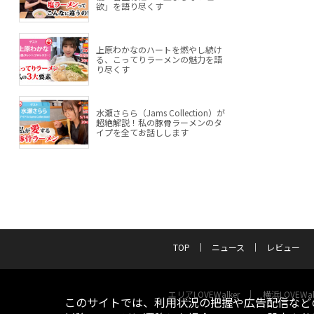
欲」を語り尽くす
上原わかなのハートを燃やし続け
る、こってりラーメンの魅力を語
り尽くす
水瀬さらら（Jams Collection）が
超絶解説！私の豚骨ラーメンのタ
イプを全てお話しします
TOP
ニュース
レビュー
エリアLOVEWalker
横浜LOVEWal
このサイトでは、利用状況の把握や広告配信などの