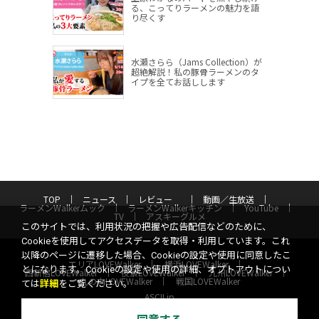
る、こってりラーメンの魅力を語
り尽くす
水瀬さらら（Jams Collection）が
超絶解説！私の豚骨ラーメンのタ
イプを全てお話しします
TOP
ニュース
レビュー
動画／生放送
ラーメンWalkerムック
ラーメンWalkerキッチン
YouTube
TV
アスキーグルメ
このサイトでは、利用状況の把握や広告配信などのために、
Cookieを使用してアクセスデータを取得・利用しています。これ
以降のページに遷移した場合、Cookieの設定や使用に同意したこ
エリアLOVEWalker
横浜LOVEWalker
とになります。Cookieの設定や使用の詳細、オプトアウトについ
西新宿LOVEWalker
夜景LOVEWalker
九州LOVEWalker
丸の内LOVEWalker
戦国LOVEWalker
ては
詳細
をご覧ください。
ASCII.jp