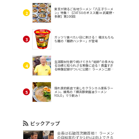
東京が誇るご当地ラーメン『八王子ラーメ
ン』特集！【ZATSUのオスス麺 in 武蔵野・
多摩】第100回
ガッツリ食べたい日に刺さる！ 極太もちも
ち麺の「麺欲ハンター」が登場
生涯取材を断り続けてきた“総帥”の多大な
る功績と知られざる実像に迫る！貴重すぎ
る映像記録がついに公開！ ラーメン二郎
（東京・三田）
隠れ家的新店で楽しむクラシカル家系ラー
メン。練馬の「横浜豚骨醤油ラーメン
YOLO」でラ飲み！
ピックアップ
会長は石破茂次期首相！ ラーメン
の自給率わずか14％は向上できる