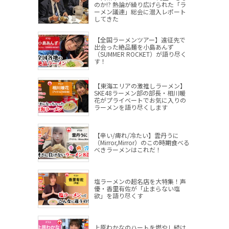
のか!? 熱論が繰り広げられた「ラ
ーメン議連」総会に潜入レポート
してきた
【全国ラーメンツアー】遠征先で
出会った絶品麺を小島あんず
（SUMMER ROCKET）が語り尽く
す！
【東海エリアの激推しラーメン】
SKE48ラーメン部の部長・相川暖
花がプライベートでお気に入りの
ラーメンを語り尽くします
【辛い/痺れ/冷たい】雲丹うに
（Mirror,Mirror）のこの時期食べる
べきラーメンはこれだ！
塩ラーメンの超名店を大特集！声
優・香里有佐が「止まらない塩
欲」を語り尽くす
上原わかなのハートを燃やし続け