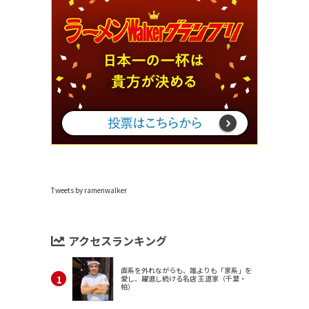
Tweets by ramenwalker
アクセスランキング
直系を外れながらも、誰よりも「家系」を
愛し、躍進し続ける名店 王道家（千葉・
柏）