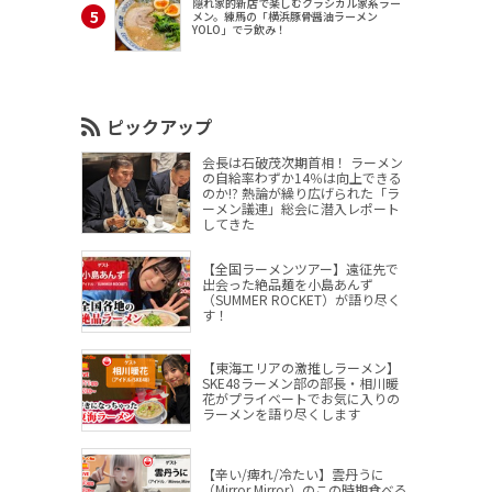
隠れ家的新店で楽しむクラシカル家系ラー
メン。練馬の「横浜豚骨醤油ラーメン
YOLO」でラ飲み！
ピックアップ
会長は石破茂次期首相！ ラーメン
の自給率わずか14％は向上できる
のか!? 熱論が繰り広げられた「ラ
ーメン議連」総会に潜入レポート
してきた
【全国ラーメンツアー】遠征先で
出会った絶品麺を小島あんず
（SUMMER ROCKET）が語り尽く
す！
【東海エリアの激推しラーメン】
SKE48ラーメン部の部長・相川暖
花がプライベートでお気に入りの
ラーメンを語り尽くします
【辛い/痺れ/冷たい】雲丹うに
（Mirror,Mirror）のこの時期食べる