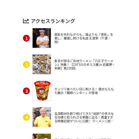
アクセスランキング
直系を外れながらも、誰よりも「家系」を
愛し、躍進し続ける名店 王道家（千葉・
柏）
東京が誇るご当地ラーメン『八王子ラーメ
ン』特集！【ZATSUのオスス麺 in 武蔵野・
多摩】第100回
ガッツリ食べたい日に刺さる！ 極太もちも
ち麺の「麺欲ハンター」が登場
生涯取材を断り続けてきた“総帥”の多大な
る功績と知られざる実像に迫る！貴重すぎ
る映像記録がついに公開！ ラーメン二郎
（東京・三田）