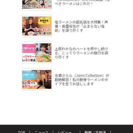
べきラーメンはこれだ！
塩ラーメンの超名店を大特集！声
優・香里有佐が「止まらない塩
欲」を語り尽くす
上原わかなのハートを燃やし続け
る、こってりラーメンの魅力を語
り尽くす
水瀬さらら（Jams Collection）が
超絶解説！私の豚骨ラーメンのタ
イプを全てお話しします
TOP
ニュース
レビュー
動画／生放送