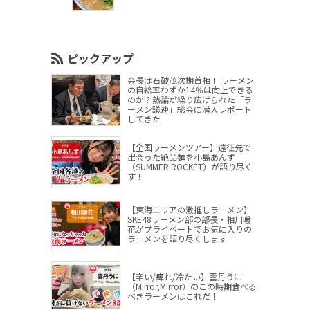
ピックアップ
会長は石破茂次期首相！ ラーメン
の自給率わずか14％は向上できる
のか!? 熱論が繰り広げられた「ラ
ーメン議連」総会に潜入レポート
してきた
【全国ラーメンツアー】遠征先で
出会った絶品麺を小島あんず
（SUMMER ROCKET）が語り尽く
す！
【東海エリアの激推しラーメン】
SKE48ラーメン部の部長・相川暖
花がプライベートでお気に入りの
ラーメンを語り尽くします
【辛い/痺れ/冷たい】雲丹うに
（Mirror,Mirror）のこの時期食べる
べきラーメンはこれだ！