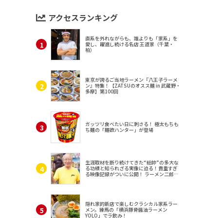
アクセスランキング
直系を外れながらも、誰よりも「家系」を
愛し、躍進し続ける名店 王道家（千葉・
柏）
東京が誇るご当地ラーメン『八王子ラーメ
ン』特集！【ZATSUのオスス麺 in 武蔵野・
多摩】第100回
ガッツリ食べたい日に刺さる！ 極太もちも
ち麺の「麺欲ハンター」が登場
生涯取材を断り続けてきた“総帥”の多大な
る功績と知られざる実像に迫る！貴重すぎ
る映像記録がついに公開！ ラーメン二郎
（東京・三田）
隠れ家的新店で楽しむクラシカル家系ラー
メン。練馬の「横浜豚骨醤油ラーメン
YOLO」でラ飲み！