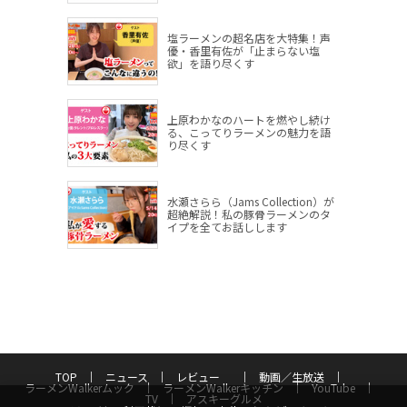
塩ラーメンの超名店を大特集！声
優・香里有佐が「止まらない塩
欲」を語り尽くす
上原わかなのハートを燃やし続け
る、こってりラーメンの魅力を語
り尽くす
水瀬さらら（Jams Collection）が
超絶解説！私の豚骨ラーメンのタ
イプを全てお話しします
TOP
ニュース
レビュー
動画／生放送
ラーメンWalkerムック
ラーメンWalkerキッチン
YouTube
TV
アスキーグルメ