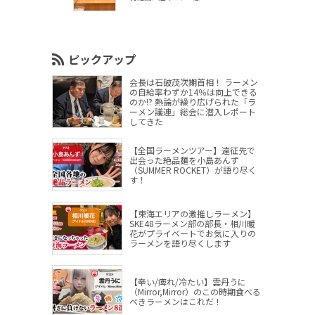
ピックアップ
会長は石破茂次期首相！ ラーメン
の自給率わずか14％は向上できる
のか!? 熱論が繰り広げられた「ラ
ーメン議連」総会に潜入レポート
してきた
【全国ラーメンツアー】遠征先で
出会った絶品麺を小島あんず
（SUMMER ROCKET）が語り尽く
す！
【東海エリアの激推しラーメン】
SKE48ラーメン部の部長・相川暖
花がプライベートでお気に入りの
ラーメンを語り尽くします
【辛い/痺れ/冷たい】雲丹うに
（Mirror,Mirror）のこの時期食べる
べきラーメンはこれだ！