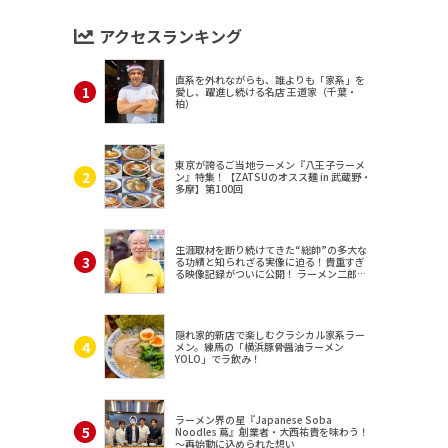
アクセスランキング
直系を外れながらも、誰よりも「家系」を
愛し、躍進し続ける名店 王道家（千葉・
柏）
東京が誇るご当地ラーメン『八王子ラーメ
ン』特集！【ZATSUのオスス麺 in 武蔵野・
多摩】第100回
生涯取材を断り続けてきた“総帥”の多大な
る功績と知られざる実像に迫る！貴重すぎ
る映像記録がついに公開！ ラーメン二郎
（東京・三田）
隠れ家的新店で楽しむクラシカル家系ラー
メン。練馬の「横浜豚骨醤油ラーメン
YOLO」でラ飲み！
ラーメン界の星『Japanese Soba
Noodles 蔦』創業者・大西祐貴を味わう！
～再始動に込められた想い