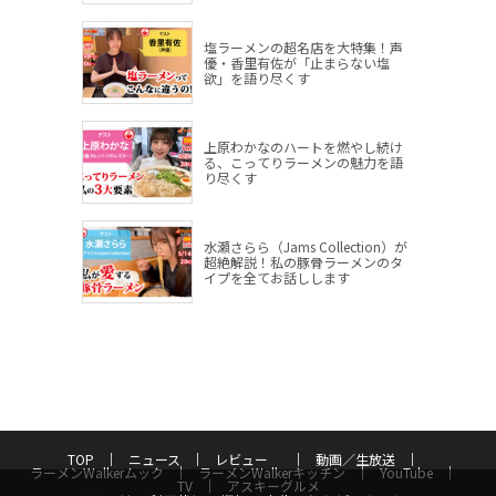
塩ラーメンの超名店を大特集！声
優・香里有佐が「止まらない塩
欲」を語り尽くす
上原わかなのハートを燃やし続け
る、こってりラーメンの魅力を語
り尽くす
水瀬さらら（Jams Collection）が
超絶解説！私の豚骨ラーメンのタ
イプを全てお話しします
TOP
ニュース
レビュー
動画／生放送
ラーメンWalkerムック
ラーメンWalkerキッチン
YouTube
TV
アスキーグルメ