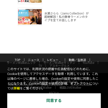
水瀬さらら（Jams Collection）が
超絶解説！私の豚骨ラーメンのタ
イプを全てお話しします
TOP
ニュース
レビュー
動画／生放送
ラーメンWalkerムック
ラーメンWalkerキッチン
YouTube
TV
アスキーグルメ
このサイトでは、利用状況の把握や広告配信などのために、
Cookieを使用してアクセスデータを取得・利用しています。これ
以降のページに遷移した場合、Cookieの設定や使用に同意したこ
エリアLOVEWalker
横浜LOVEWalker
とになります。Cookieの設定や使用の詳細、オプトアウトについ
西新宿LOVEWalker
夜景LOVEWalker
九州LOVEWalker
丸の内LOVEWalker
戦国LOVEWalker
ては
詳細
をご覧ください。
ASCII.jp
サイトポリシー
プライバシーポリシー
運営会社
同意する
お問い合わせ