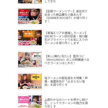
してきた
【全国ラーメンツアー】遠征先で
出会った絶品麺を小島あんず
（SUMMER ROCKET）が語り尽く
す！
【東海エリアの激推しラーメン】
SKE48ラーメン部の部長・相川暖
花がプライベートでお気に入りの
ラーメンを語り尽くします
【辛い/痺れ/冷たい】雲丹うに
（Mirror,Mirror）のこの時期食べる
べきラーメンはこれだ！
塩ラーメンの超名店を大特集！声
優・香里有佐が「止まらない塩
欲」を語り尽くす
上原わかなのハートを燃やし続け
る、こってりラーメンの魅力を語
り尽くす