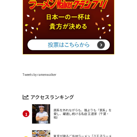
Tweets by ramenwalker
アクセスランキング
直系を外れながらも、誰よりも「家系」を
愛し、躍進し続ける名店 王道家（千葉・
柏）
東京が誇るご当地ラーメン『八王子ラーメ