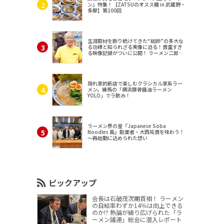
ン』特集！【ZATSUのオスス麺 in 武蔵野・
多摩】第100回
生涯取材を断り続けてきた“総帥”の多大な
る功績と知られざる実像に迫る！貴重すぎ
る映像記録がついに公開！ ラーメン二郎
（東京・三田）
隠れ家的新店で楽しむクラシカル家系ラー
メン。練馬の「横浜豚骨醤油ラーメン
YOLO」でラ飲み！
ラーメン界の星『Japanese Soba
Noodles 蔦』創業者・大西祐貴を味わう！
～再始動に込められた想い
ピックアップ
会長は石破茂次期首相！ ラーメン
の自給率わずか14％は向上できる
のか!? 熱論が繰り広げられた「ラ
ーメン議連」総会に潜入レポート