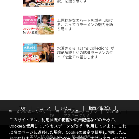
欲」を語り尽くす
上原わかなのハートを燃やし続け
る、こってりラーメンの魅力を語
り尽くす
水瀬さらら（Jams Collection）が
超絶解説！私の豚骨ラーメンのタ
イプを全てお話しします
TOP
ニュース
レビュー
動画／生放送
ラーメンWalkerムック
ラーメンWalkerキッチン
YouTube
TV
アスキーグルメ
このサイトでは、利用状況の把握や広告配信などのために、
Cookieを使用してアクセスデータを取得・利用しています。これ
以降のページに遷移した場合、Cookieの設定や使用に同意したこ
エリアLOVEWalker
横浜LOVEWalker
とになります。Cookieの設定や使用の詳細、オプトアウトについ