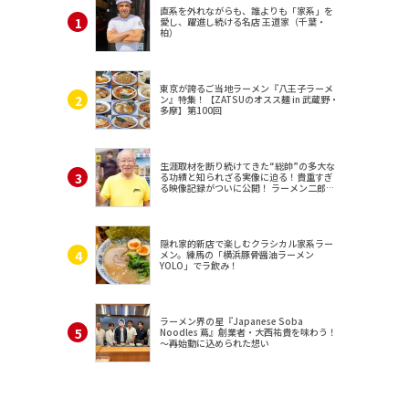
直系を外れながらも、誰よりも「家系」を
愛し、躍進し続ける名店 王道家（千葉・
柏）
東京が誇るご当地ラーメン『八王子ラーメ
ン』特集！【ZATSUのオスス麺 in 武蔵野・
多摩】第100回
生涯取材を断り続けてきた“総帥”の多大な
る功績と知られざる実像に迫る！貴重すぎ
る映像記録がついに公開！ ラーメン二郎
（東京・三田）
隠れ家的新店で楽しむクラシカル家系ラー
メン。練馬の「横浜豚骨醤油ラーメン
YOLO」でラ飲み！
ラーメン界の星『Japanese Soba
Noodles 蔦』創業者・大西祐貴を味わう！
～再始動に込められた想い