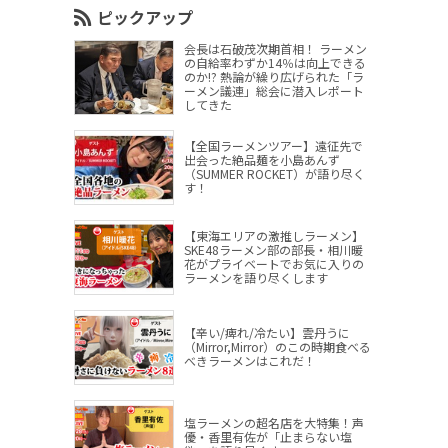
ピックアップ
会長は石破茂次期首相！ ラーメン
の自給率わずか14％は向上できる
のか!? 熱論が繰り広げられた「ラ
ーメン議連」総会に潜入レポート
してきた
【全国ラーメンツアー】遠征先で
出会った絶品麺を小島あんず
（SUMMER ROCKET）が語り尽く
す！
【東海エリアの激推しラーメン】
SKE48ラーメン部の部長・相川暖
花がプライベートでお気に入りの
ラーメンを語り尽くします
【辛い/痺れ/冷たい】雲丹うに
（Mirror,Mirror）のこの時期食べる
べきラーメンはこれだ！
塩ラーメンの超名店を大特集！声
優・香里有佐が「止まらない塩