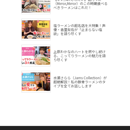
（Mirror,Mirror）のこの時期食べる
べきラーメンはこれだ！
塩ラーメンの超名店を大特集！声
優・香里有佐が「止まらない塩
欲」を語り尽くす
上原わかなのハートを燃やし続け
る、こってりラーメンの魅力を語
り尽くす
水瀬さらら（Jams Collection）が
超絶解説！私の豚骨ラーメンのタ
イプを全てお話しします