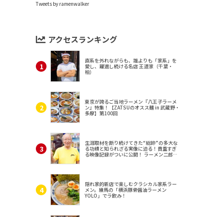
Tweets by ramenwalker
アクセスランキング
直系を外れながらも、誰よりも「家系」を
愛し、躍進し続ける名店 王道家（千葉・
柏）
東京が誇るご当地ラーメン『八王子ラーメ
ン』特集！【ZATSUのオスス麺 in 武蔵野・
多摩】第100回
生涯取材を断り続けてきた“総帥”の多大な
る功績と知られざる実像に迫る！貴重すぎ
る映像記録がついに公開！ ラーメン二郎
（東京・三田）
隠れ家的新店で楽しむクラシカル家系ラー
メン。練馬の「横浜豚骨醤油ラーメン
YOLO」でラ飲み！