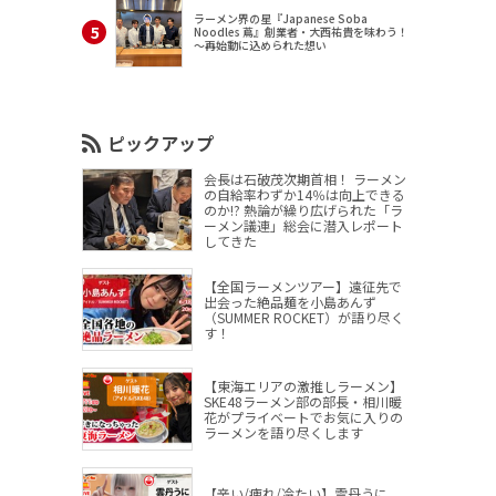
ラーメン界の星『Japanese Soba
Noodles 蔦』創業者・大西祐貴を味わう！
～再始動に込められた想い
ピックアップ
会長は石破茂次期首相！ ラーメン
の自給率わずか14％は向上できる
のか!? 熱論が繰り広げられた「ラ
ーメン議連」総会に潜入レポート
してきた
【全国ラーメンツアー】遠征先で
出会った絶品麺を小島あんず
（SUMMER ROCKET）が語り尽く
す！
【東海エリアの激推しラーメン】
SKE48ラーメン部の部長・相川暖
花がプライベートでお気に入りの
ラーメンを語り尽くします
【辛い/痺れ/冷たい】雲丹うに