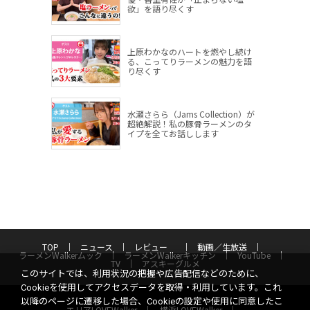
欲」を語り尽くす
上原わかなのハートを燃やし続け
る、こってりラーメンの魅力を語
り尽くす
水瀬さらら（Jams Collection）が
超絶解説！私の豚骨ラーメンのタ
イプを全てお話しします
TOP
ニュース
レビュー
動画／生放送
ラーメンWalkerムック
ラーメンWalkerキッチン
YouTube
TV
アスキーグルメ
このサイトでは、利用状況の把握や広告配信などのために、
Cookieを使用してアクセスデータを取得・利用しています。これ
以降のページに遷移した場合、Cookieの設定や使用に同意したこ
エリアLOVEWalker
横浜LOVEWalker