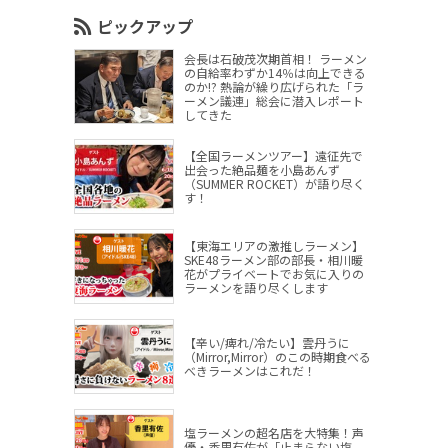
ピックアップ
会長は石破茂次期首相！ ラーメン
の自給率わずか14％は向上できる
のか!? 熱論が繰り広げられた「ラ
ーメン議連」総会に潜入レポート
してきた
【全国ラーメンツアー】遠征先で
出会った絶品麺を小島あんず
（SUMMER ROCKET）が語り尽く
す！
【東海エリアの激推しラーメン】
SKE48ラーメン部の部長・相川暖
花がプライベートでお気に入りの
ラーメンを語り尽くします
【辛い/痺れ/冷たい】雲丹うに
（Mirror,Mirror）のこの時期食べる
べきラーメンはこれだ！
塩ラーメンの超名店を大特集！声
優・香里有佐が「止まらない塩