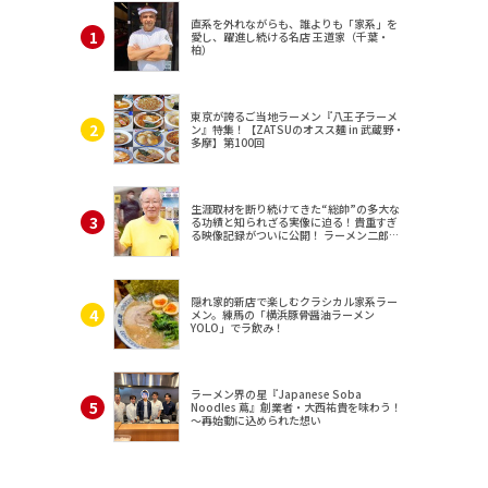
直系を外れながらも、誰よりも「家系」を
愛し、躍進し続ける名店 王道家（千葉・
柏）
東京が誇るご当地ラーメン『八王子ラーメ
ン』特集！【ZATSUのオスス麺 in 武蔵野・
多摩】第100回
生涯取材を断り続けてきた“総帥”の多大な
る功績と知られざる実像に迫る！貴重すぎ
る映像記録がついに公開！ ラーメン二郎
（東京・三田）
隠れ家的新店で楽しむクラシカル家系ラー
メン。練馬の「横浜豚骨醤油ラーメン
YOLO」でラ飲み！
ラーメン界の星『Japanese Soba
Noodles 蔦』創業者・大西祐貴を味わう！
～再始動に込められた想い