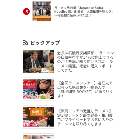
ラーメン界の星『Japanese Soba
Noodles 蔦』創業者・大西祐貴を味わう！
～再始動に込められた想い
ピックアップ
会長は石破茂次期首相！ ラーメン
の自給率わずか14％は向上できる
のか!? 熱論が繰り広げられた「ラ
ーメン議連」総会に潜入レポート
してきた
【全国ラーメンツアー】遠征先で
出会った絶品麺を小島あんず
（SUMMER ROCKET）が語り尽く
す！
【東海エリアの激推しラーメン】
SKE48ラーメン部の部長・相川暖
花がプライベートでお気に入りの
ラーメンを語り尽くします