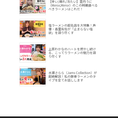
【辛い/痺れ/冷たい】雲丹うに
（Mirror,Mirror）のこの時期食べる
べきラーメンはこれだ！
塩ラーメンの超名店を大特集！声
優・香里有佐が「止まらない塩
欲」を語り尽くす
上原わかなのハートを燃やし続け
る、こってりラーメンの魅力を語
り尽くす
水瀬さらら（Jams Collection）が
超絶解説！私の豚骨ラーメンのタ
イプを全てお話しします