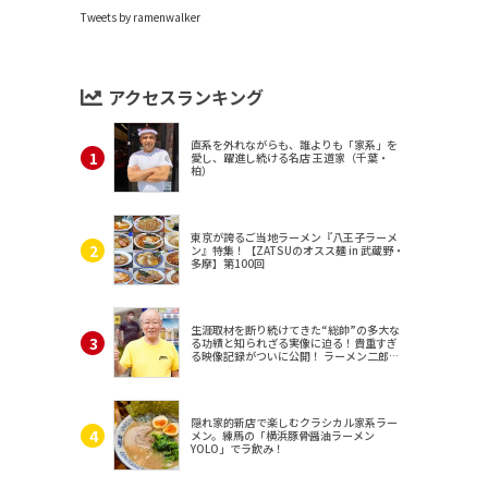
Tweets by ramenwalker
アクセスランキング
直系を外れながらも、誰よりも「家系」を
愛し、躍進し続ける名店 王道家（千葉・
柏）
東京が誇るご当地ラーメン『八王子ラーメ
ン』特集！【ZATSUのオスス麺 in 武蔵野・
多摩】第100回
生涯取材を断り続けてきた“総帥”の多大な
る功績と知られざる実像に迫る！貴重すぎ
る映像記録がついに公開！ ラーメン二郎
（東京・三田）
隠れ家的新店で楽しむクラシカル家系ラー
メン。練馬の「横浜豚骨醤油ラーメン
YOLO」でラ飲み！