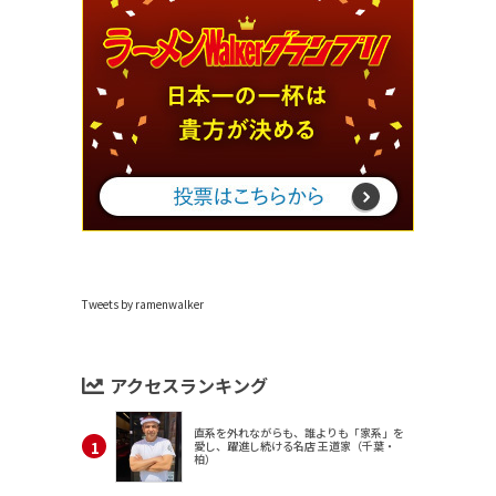
Tweets by ramenwalker
アクセスランキング
直系を外れながらも、誰よりも「家系」を
愛し、躍進し続ける名店 王道家（千葉・
柏）