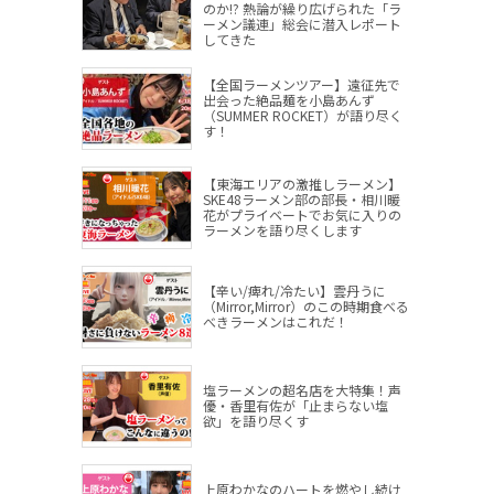
のか!? 熱論が繰り広げられた「ラ
ーメン議連」総会に潜入レポート
してきた
【全国ラーメンツアー】遠征先で
出会った絶品麺を小島あんず
（SUMMER ROCKET）が語り尽く
す！
【東海エリアの激推しラーメン】
SKE48ラーメン部の部長・相川暖
花がプライベートでお気に入りの
ラーメンを語り尽くします
【辛い/痺れ/冷たい】雲丹うに
（Mirror,Mirror）のこの時期食べる
べきラーメンはこれだ！
塩ラーメンの超名店を大特集！声
優・香里有佐が「止まらない塩
欲」を語り尽くす
上原わかなのハートを燃やし続け