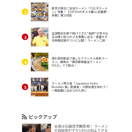
東京が誇るご当地ラーメン『八王子ラーメ
ン』特集！【ZATSUのオスス麺 in 武蔵野・
多摩】第100回
生涯取材を断り続けてきた“総帥”の多大な
る功績と知られざる実像に迫る！貴重すぎ
る映像記録がついに公開！ ラーメン二郎
（東京・三田）
隠れ家的新店で楽しむクラシカル家系ラー
メン。練馬の「横浜豚骨醤油ラーメン
YOLO」でラ飲み！
ラーメン界の星『Japanese Soba
Noodles 蔦』創業者・大西祐貴を味わう！
～再始動に込められた想い
ピックアップ
会長は石破茂次期首相！ ラーメン
の自給率わずか14％は向上できる