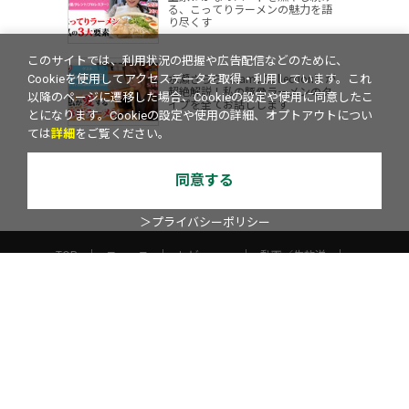
る、こってりラーメンの魅力を語
り尽くす
このサイトでは、利用状況の把握や広告配信などのために、
水瀬さらら（Jams Collection）が
Cookieを使用してアクセスデータを取得・利用しています。これ
超絶解説！私の豚骨ラーメンのタ
以降のページに遷移した場合、Cookieの設定や使用に同意したこ
イプを全てお話しします
とになります。Cookieの設定や使用の詳細、オプトアウトについ
ては
詳細
をご覧ください。
同意する
＞プライバシーポリシー
TOP
ニュース
レビュー
動画／生放送
ラーメンWalkerムック
ラーメンWalkerキッチン
YouTube
TV
アスキーグルメ
エリアLOVEWalker
横浜LOVEWalker
西新宿LOVEWalker
夜景LOVEWalker
九州LOVEWalker
丸の内LOVEWalker
戦国LOVEWalker
ASCII.jp
サイトポリシー
プライバシーポリシー
運営会社