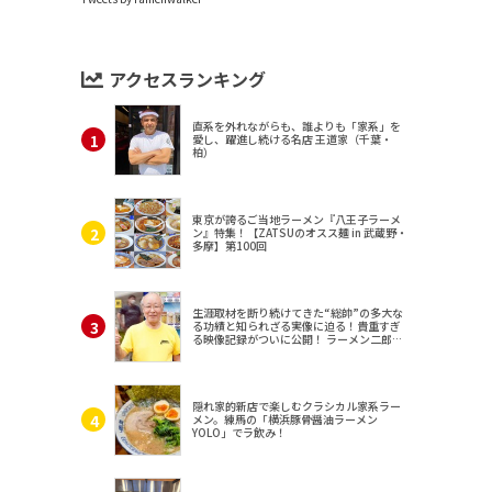
アクセスランキング
直系を外れながらも、誰よりも「家系」を
愛し、躍進し続ける名店 王道家（千葉・
柏）
東京が誇るご当地ラーメン『八王子ラーメ
ン』特集！【ZATSUのオスス麺 in 武蔵野・
多摩】第100回
生涯取材を断り続けてきた“総帥”の多大な
る功績と知られざる実像に迫る！貴重すぎ
る映像記録がついに公開！ ラーメン二郎
（東京・三田）
隠れ家的新店で楽しむクラシカル家系ラー
メン。練馬の「横浜豚骨醤油ラーメン
YOLO」でラ飲み！