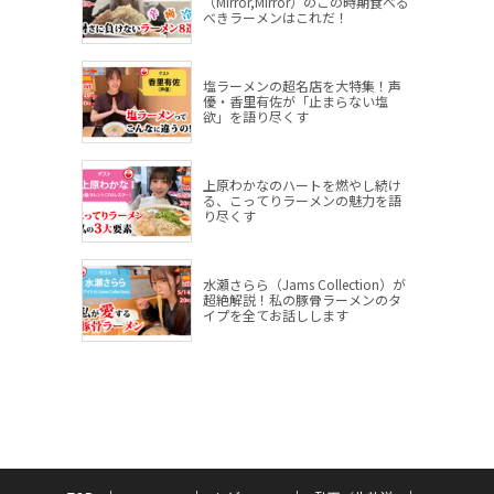
（Mirror,Mirror）のこの時期食べる
べきラーメンはこれだ！
塩ラーメンの超名店を大特集！声
優・香里有佐が「止まらない塩
欲」を語り尽くす
上原わかなのハートを燃やし続け
る、こってりラーメンの魅力を語
り尽くす
水瀬さらら（Jams Collection）が
超絶解説！私の豚骨ラーメンのタ
イプを全てお話しします