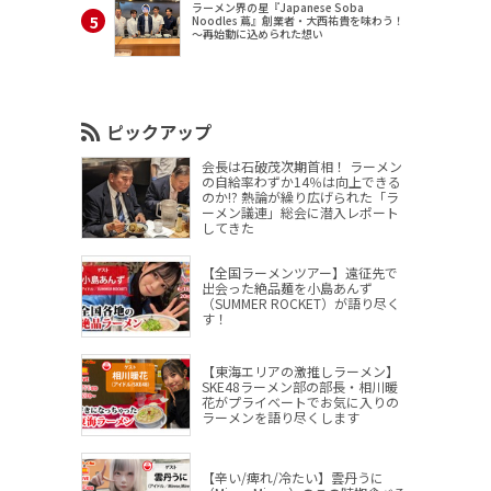
ラーメン界の星『Japanese Soba
Noodles 蔦』創業者・大西祐貴を味わう！
～再始動に込められた想い
ピックアップ
会長は石破茂次期首相！ ラーメン
の自給率わずか14％は向上できる
のか!? 熱論が繰り広げられた「ラ
ーメン議連」総会に潜入レポート
してきた
【全国ラーメンツアー】遠征先で
出会った絶品麺を小島あんず
（SUMMER ROCKET）が語り尽く
す！
【東海エリアの激推しラーメン】
SKE48ラーメン部の部長・相川暖
花がプライベートでお気に入りの
ラーメンを語り尽くします
【辛い/痺れ/冷たい】雲丹うに