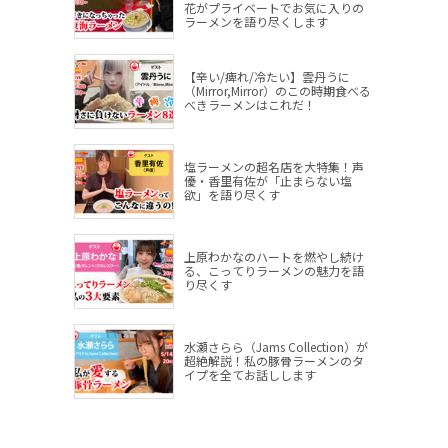
花がプライベートでお気に入りの
ラーメンを語り尽くします
【辛い/痺れ/冷たい】雲丹うに
（Mirror,Mirror）のこの時期食べる
べきラーメンはこれだ！
塩ラーメンの超名店を大特集！声
優・香里有佐が「止まらない塩
欲」を語り尽くす
上原わかなのハートを燃やし続け
る、こってりラーメンの魅力を語
り尽くす
水瀬さらら（Jams Collection）が
超絶解説！私の豚骨ラーメンのタ
イプを全てお話しします