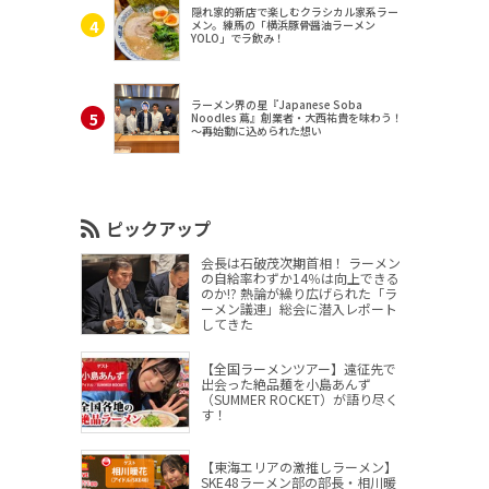
隠れ家的新店で楽しむクラシカル家系ラー
メン。練馬の「横浜豚骨醤油ラーメン
YOLO」でラ飲み！
ラーメン界の星『Japanese Soba
Noodles 蔦』創業者・大西祐貴を味わう！
～再始動に込められた想い
ピックアップ
会長は石破茂次期首相！ ラーメン
の自給率わずか14％は向上できる
のか!? 熱論が繰り広げられた「ラ
ーメン議連」総会に潜入レポート
してきた
【全国ラーメンツアー】遠征先で
出会った絶品麺を小島あんず
（SUMMER ROCKET）が語り尽く
す！
【東海エリアの激推しラーメン】
SKE48ラーメン部の部長・相川暖