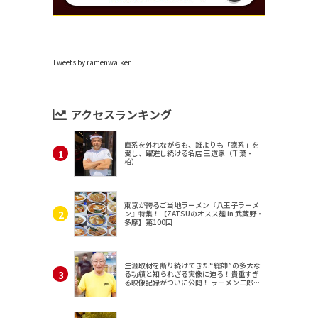
Tweets by ramenwalker
アクセスランキング
直系を外れながらも、誰よりも「家系」を
愛し、躍進し続ける名店 王道家（千葉・
柏）
東京が誇るご当地ラーメン『八王子ラーメ
ン』特集！【ZATSUのオスス麺 in 武蔵野・
多摩】第100回
生涯取材を断り続けてきた“総帥”の多大な
る功績と知られざる実像に迫る！貴重すぎ
る映像記録がついに公開！ ラーメン二郎
（東京・三田）