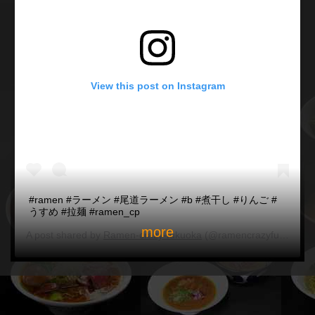
View this post on Instagram
#ramen #ラーメン #尾道ラーメン #b #煮干し #りんご #
うすめ #拉麺 #ramen_cp
more
A post shared by
Ramen-crazy-fukuoka
(@ramencrazyfukuoka) on