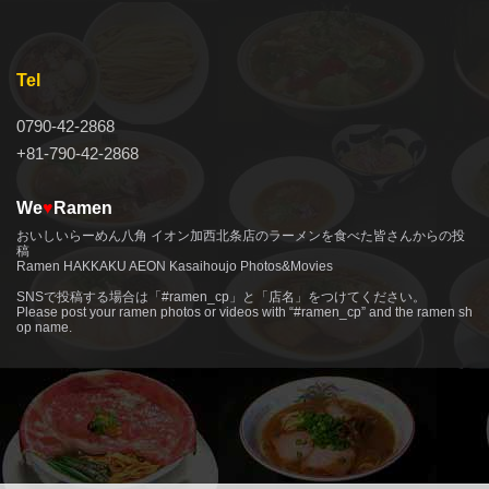
Tel
0790-42-2868
+81-790-42-2868
We
♥
Ramen
おいしいらーめん八角 イオン加西北条店のラーメンを食べた皆さんからの投
稿
Ramen HAKKAKU AEON Kasaihoujo Photos&Movies
more
SNSで投稿する場合は「#ramen_cp」と「店名」をつけてください。
Please post your ramen photos or videos with “#ramen_cp” and the ramen sh
op name.