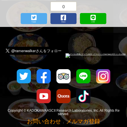
0
Tweet
Share
LINE
Copyright © KADOKAWA ASCII Research Laboratories, Inc. All Rights Re
served.
お問い合わせ
メルマガ登録
｜