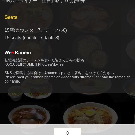
JR六甲ライナー「住吉」駅より徒歩5分
Seats
15席(カウンター7、テーブル8)
15 seats (counter 7, table 8)
We
♥
Ramen
弘雅流製麺のラーメンを食べた皆さんからの投稿
KOGA SEIRYUMEN Photos&Movies
more
SNSで投稿する場合は「#ramen_cp」と「店名」をつけてください。
Please post your ramen photos or videos with “#ramen_cp” and the ramen sh
op name.
0