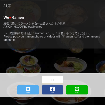
31席
We
♥
Ramen
鯵壱北條。のラーメンを食べた皆さんからの投稿
AJIICHI HOJO Photos&Movies
more
SNSで投稿する場合は「#ramen_cp」と「店名」をつけてください。
Please post your ramen photos or videos with “#ramen_cp” and the ramen sh
op name.
0
Tweet
Share
LINE