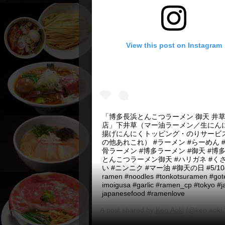
View this post on Instagram
「博多長浜とんこつラーメン 御天 井
店」下井草（マー油ラーメン／生にん
揚げにんにくトッピング・のりサービ
の他あれこれ） #ラーメン #らーめん #
骨ラーメン #博多ラーメン #御天 #博
とんこつラーメン御天 #ハリガネ #く
い #ニンニク #マー油 #御天の日 #5/10
ramen #noodles #tonkotsuramen #got
imoigusa #garlic #ramen_cp #tokyo #j
japanesefood #ramenlove
A post shared by
Ken Aoki
(@ken.aoki.