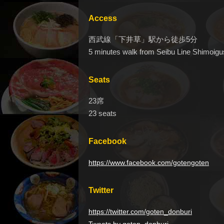
Access
西武線「下井草」駅から徒歩5分
5 minutes walk from Seibu Line Shimoigu
Seats
23席
23 seats
Facebook
https://www.facebook.com/gotengoten
Twitter
https://twitter.com/goten_donburi
Tweets by goten_donburi