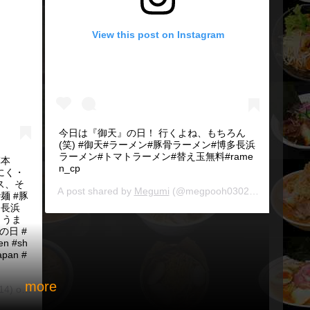
View this post on Instagram
今日は『御天』の日！ 行くよね、もちろん
(笑) #御天#ラーメン#豚骨ラーメン#博多長浜
ラーメン#トマトラーメン#替え玉無料#rame
草本
n_cp
にく・
ス、そ
A post shared by
Megumi
(@megpooh0302) on
May 10, 
麺 #豚
多長浜
さうま
の日 #
en #sh
apan #
more
14) on
May 10, 2019 at 10:18pm PDT