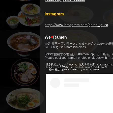
Instagram
https://www.instagram.com/goten_igusa
We
♥
Ramen
御天 井草本店のラーメンを食べた皆さんからの投
GOTEN Igusa Photos&Movies
SNSで投稿する場合は「#ramen_cp」と「店名
Please post your ramen photos or videos with “
博多長浜とんこつラーメン。御天 井草本店。
#ramen_cp
lker
#ラーメンWalkeTV2
pic.twitter.com/S2JRLRNvZT
— 松本 桂汰 (@kmatsumoto79)
May 11, 2019