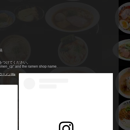
稿
」をつけてください。
#ramen_cp” and the ramen shop name.
#ラーメンWa