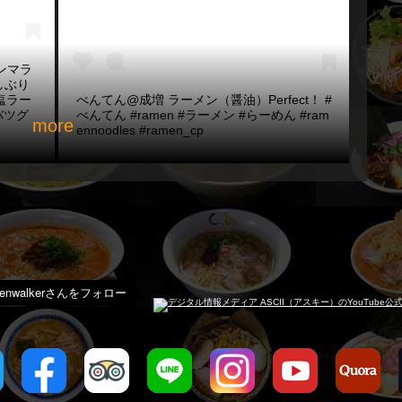
メンマラ
久しぶり
塩ラー
べんてん@成増 ラーメン（醤油）Perfect！ #
バツグ
べんてん #ramen #ラーメン #らーめん #ram
more
ennoodles #ramen_cp
340827) on
Feb 6, 2018 at 7:39pm PST
A post shared by
Nakajima Kotaro
(@kot_tie) on
Nov 12,