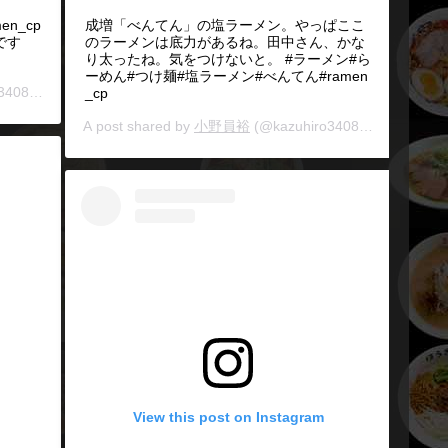
n_cp
成増「べんてん」の塩ラーメン。やっぱここ
です
のラーメンは底力があるね。田中さん、かな
り太ったね。気をつけないと。 #ラーメン#ら
ーめん#つけ麺#塩ラーメン#べんてん#ramen
340827) on
Sep 11, 2017 at 5:24am PDT
_cp
A post shared by
小野員裕
(@kazuhiro340827) on
Feb 27
View this post on Instagram