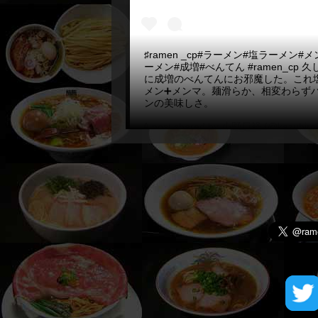
♯ramen _cp#ラーメン#塩ラーメン#
ーメン#成増#べんてん #ramen_cp 
に成増のべんてんにお邪魔した。これ
メン➕メンマ。麺滑らか、相変わらず
ンの美味しさ。
A post shared by
小野員裕
(@kazuhiro