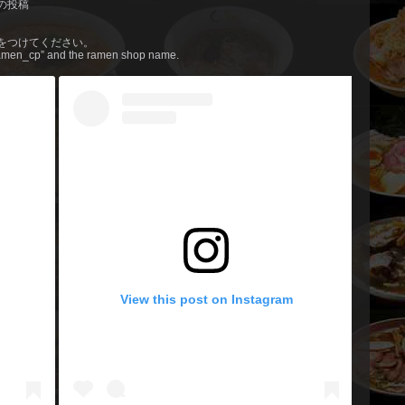
の投稿
」をつけてください。
#ramen_cp” and the ramen shop name.
View this post on Instagram