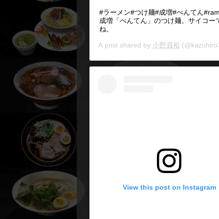
#ラーメン#つけ麺#成増#べんてん#rame
成増「べんてん」のつけ麺。サイコー
ね。
A post shared by
小野員裕
(@kazuhiro
View this post on Instagram