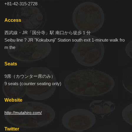
+81-42-315-2728
Access
西武線・JR「国分寺」駅 南口から徒歩１分
Seibu line ? JR "Kokubunji" Station south exit 1-minute walk fro
m the
Seats
9席（カウンター席のみ）
9 seats (counter seating only)
Website
http://mutahiro.com/
Twitter