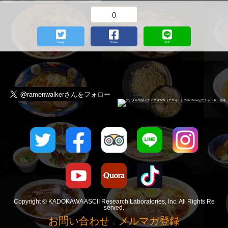
0
Tweet
Share
LINE
Copyright © KADOKAWA ASCII Research Laboratories, Inc. All Rights Re
served.
お問い合わせ
メルマガ登録
｜