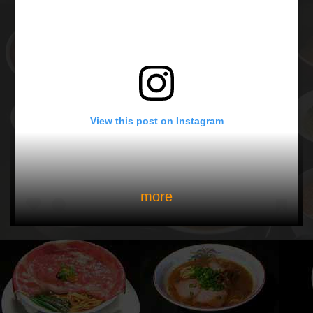
View this post on Instagram
more
限定「みんな大好き牡蠣の塩つけ麺」 牡蠣の旨味がもう
少し強かったらなお美味しかった。 #中華そばムタヒロ #
ムタヒロ #ラーメン #ramen #ramennoodles #ラーメンイ
ンスタグラマー #麺活 #麺スタグラム #ラーメン好きな人
と繋がりたい #japaneesefood #ramen_cp
A post shared by
hiroshi_.yagi
(@keijiro_tsuchiya) on
May 27, 2019 at 2:19am PDT