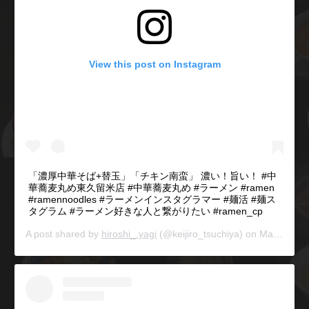
View this post on Instagram
「濃厚中華そば+替玉」「チキン南蛮」 濃い！旨い！ #中
華蕎麦丸め東久留米店 #中華蕎麦丸め #ラーメン #ramen
#ramennoodles #ラーメンインスタグラマー #麺活 #麺ス
タグラム #ラーメン好きな人と繋がりたい #ramen_cp
A post shared by
hiroshi_.yagi
(@keijiro_tsuchiya) on
Mar 13, 2019 at 7:27am PDT