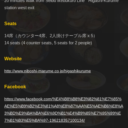
20 minutes walk from Seibu Ikebukuro Line " Higashi-Kurume ''
station west exit
Seats
14席（カウンター4席、2人掛けテーブル席 x 5）
14 seats (4 counter seats, 5 seats for 2 people)
Website
http://www.niboshi-marume.co.jp/higashikurume
Facebook
https://www.facebook.com/%E4%B8%B8%E3%82%81%E7%85%
AE%E5%B9%B2%E3%81%A8%E8%87%AA%E5%AE%B6%E8%A
3%BD%E9%BA%BA%E6%9D%B1%E4%B9%85%E7%95%99%E
7%B1%B3%E5%BA%97-196218357100134/