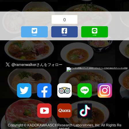
ーメン好きな人と繋がりたい #japaneesefood #ramen_cp
A post shared by
hiroshi_.yagi
(@keijiro_tsuchiya) on
May 30, 2019 at 3:04am PDT
0
Tweet
Share
LINE
View this post on Instagram
Copyright © KADOKAWA ASCII Research Laboratories, Inc. All Rights Re
served.