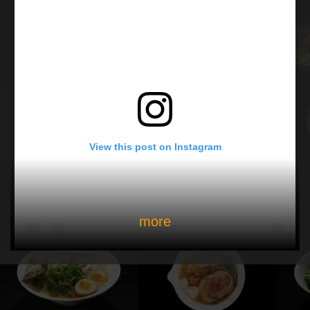
View this post on Instagram
more
限定「ブラック ザ ホルモン」 限定人気No.1と2（たぶ
ん）の融合！ プルプルモツとチャーシューも入った豪華
な1杯。 モツはブラック醤油にも合う。 #中華蕎麦丸め東
久留米店 #中華蕎麦丸め #ラーメン #ramen #ramennoodl
es #ラーメンインスタグラマー #麺活 #麺スタグラム #ラ