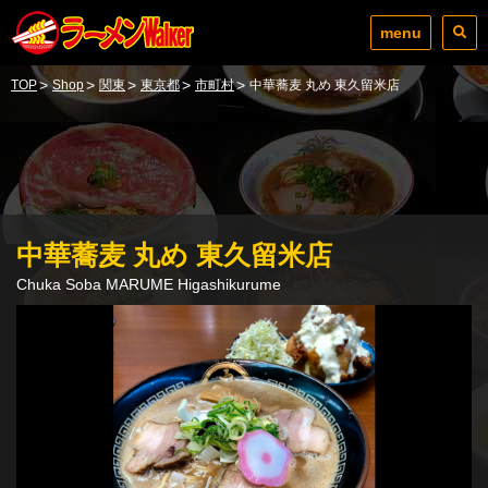
menu
>
>
>
>
>
TOP
Shop
関東
東京都
市町村
中華蕎麦 丸め 東久留米店
中華蕎麦 丸め 東久留米店
Chuka Soba MARUME Higashikurume