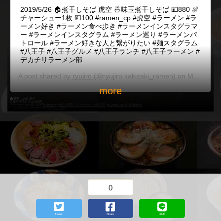
2019/5/26 🏠煮干しそば 虎空 🍜味玉煮干しそば 💴880 🍖
チャーシュー1枚 💴100 #ramen_cp #虎空 #ラーメン #ラ
ーメン好き #ラーメン食べ歩き #ラーメンインスタグラマ
ー #ラーメンインスタグラム #ラーメン巡り #ラーメンパ
トロール #ラーメン好きな人と繋がりたい #麺スタグラム
#八王子 #八王子グルメ #八王子ランチ #八王子ラーメン #
デカチリラーメン部
A post shared by
ryujiro
(@ryujiro.kakizaki_ramen) on
May 25, 2019 at 10:59pm PDT
more
🏠煮干しそば 虎空
🍜味玉煮干しそば 880円
🍖チャーシュー1枚 150円
#ramen_cp
#虎空
#煮干しそば
#ラーメン
#八王子
pic.twitter.com/Gl5Qb8d4v6
— カキりゅう (@kakiryu95)
May 26, 2019
0
Tweet
Share
LINE