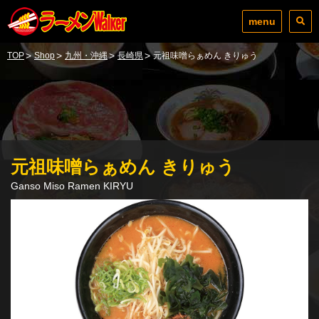
menu
>
>
>
>
TOP
Shop
九州・沖縄
長崎県
元祖味噌らぁめん きりゅう
元祖味噌らぁめん きりゅう
Ganso Miso Ramen KIRYU