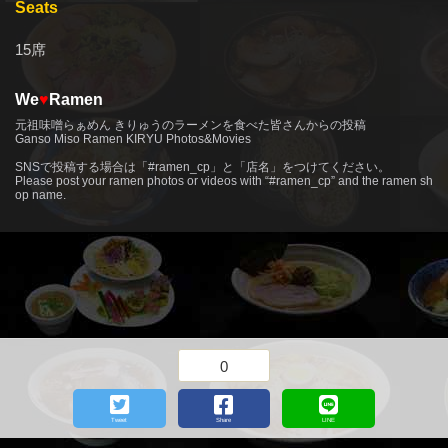
Seats
15席
We
♥
Ramen
元祖味噌らぁめん きりゅうのラーメンを食べた皆さんからの投稿
Ganso Miso Ramen KIRYU Photos&Movies
more
SNSで投稿する場合は「#ramen_cp」と「店名」をつけてください。
Please post your ramen photos or videos with “#ramen_cp” and the ramen sh
op name.
0
Tweet
Share
LINE