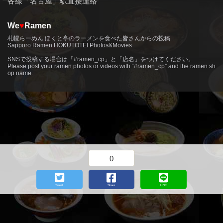
各線「名古屋」駅直接連絡
We
♥
Ramen
札幌らーめん ほくと亭のラーメンを食べた皆さんからの投稿
Sapporo Ramen HOKUTOTEI Photos&Movies
more
SNSで投稿する場合は「#ramen_cp」と「店名」をつけてください。
Please post your ramen photos or videos with “#ramen_cp” and the ramen sh
op name.
0
Tweet
Share
LINE