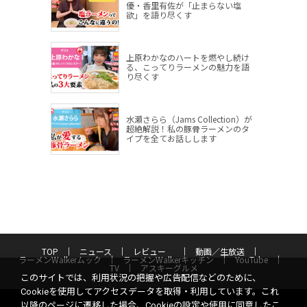
優・香里有佐が「止まらない塩
欲」を語り尽くす
上原わかなのハートを燃やし続け
る、こってりラーメンの魅力を語
り尽くす
水瀬さらら（Jams Collection）が
超絶解説！私の豚骨ラーメンのタ
イプを全てお話しします
TOP
ニュース
レビュー
動画／生放送
ラーメンWalkerムック
ラーメンWalkerキッチン
YouTube
TV
アスキーグルメ
このサイトでは、利用状況の把握や広告配信などのために、
Cookieを使用してアクセスデータを取得・利用しています。これ
以降のページに遷移した場合、Cookieの設定や使用に同意したこ