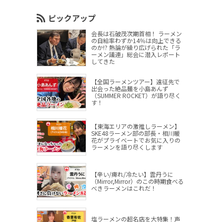
ピックアップ
会長は石破茂次期首相！ ラーメン
の自給率わずか14％は向上できる
のか!? 熱論が繰り広げられた「ラ
ーメン議連」総会に潜入レポート
してきた
【全国ラーメンツアー】遠征先で
出会った絶品麺を小島あんず
（SUMMER ROCKET）が語り尽く
す！
【東海エリアの激推しラーメン】
SKE48ラーメン部の部長・相川暖
花がプライベートでお気に入りの
ラーメンを語り尽くします
【辛い/痺れ/冷たい】雲丹うに
（Mirror,Mirror）のこの時期食べる
べきラーメンはこれだ！
塩ラーメンの超名店を大特集！声