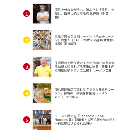
直系を外れながらも、誰よりも「家系」を
愛し、躍進し続ける名店 王道家（千葉・
柏）
東京が誇るご当地ラーメン『八王子ラーメ
ン』特集！【ZATSUのオスス麺 in 武蔵野・
多摩】第100回
生涯取材を断り続けてきた“総帥”の多大な
る功績と知られざる実像に迫る！貴重すぎ
る映像記録がついに公開！ ラーメン二郎
（東京・三田）
隠れ家的新店で楽しむクラシカル家系ラー
メン。練馬の「横浜豚骨醤油ラーメン
YOLO」でラ飲み！
ラーメン界の星『Japanese Soba
Noodles 蔦』創業者・大西祐貴を味わう！
～再始動に込められた想い