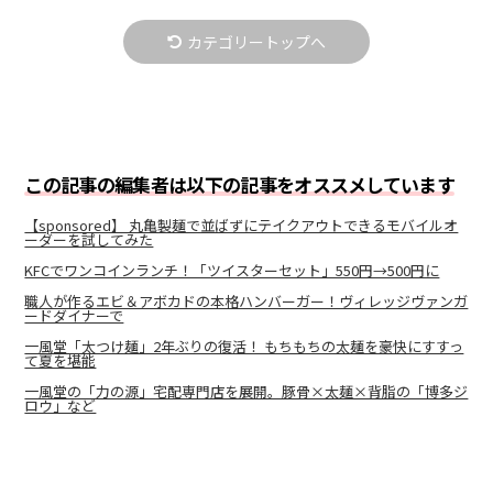
カテゴリートップへ
この記事の編集者は以下の記事をオススメしています
【sponsored】 丸亀製麺で並ばずにテイクアウトできるモバイルオ
ーダーを試してみた
KFCでワンコインランチ！「ツイスターセット」550円→500円に
職人が作るエビ＆アボカドの本格ハンバーガー！ヴィレッジヴァンガ
ードダイナーで
一風堂「太つけ麺」2年ぶりの復活！ もちもちの太麺を豪快にすすっ
て夏を堪能
一風堂の「力の源」宅配専門店を展開。豚骨×太麺×背脂の「博多ジ
ロウ」など